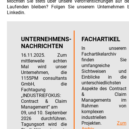
Möchten Sie stets über unsere Veröffentlichungen auf d
Mitarbeiten
Laufenden bleiben? Folgen Sie unserem Unternehmen b
Linkedin.
UNTERNEHMENS-
FACHARTIKEL
NACHRICHTEN
In unserem
Fachartikelarchiv
16.11.2025. Zum
finden Sie
mittlerweile achten
umfangreiche
Mal wird unser
Sichtweisen und
Unternehmen, die
Einblicke in die
1155PM consultants
unterschiedlichsten
GmbH, die
Aspekte des Contract
Fachtagung
& Claim
„INDUSTRIEFOKUS:
Managements im
Contract & Claim
Rahmen von
Management“ am
komplexen
09, und 10. September
industriellen
2026 durchführen.
Projekten.
Zum
Tagungsort wird die
Archiv.