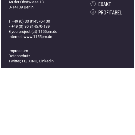
An der Obstwiese 13
D-14109 Berlin
T +49 (0) 30 814570-130
F +49 (0) 30 814570-139
E yourproject (at) 1155pm.de
Internet: www.1155pm.de
Impressum
Datenschutz
Twitter
,
FB
,
XING
,
Linkedin