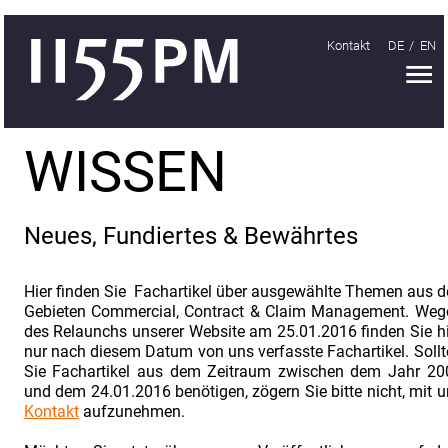
Kontakt
DE
EN
H
Handeln
WISSEN
Organisieren
Lernen
Neues, Fundiertes & Bewährtes
Treffen
1155PM
Hier finden Sie Fachartikel über ausgewählte Themen aus d
Gebieten Commercial, Contract & Claim Management. Weg
Wissen
des Relaunchs unserer Website am 25.01.2016 finden Sie hi
nur nach diesem Datum von uns verfasste Fachartikel. Soll
Unternehmensnachrichten
Sie Fachartikel aus dem Zeitraum zwischen dem Jahr 20
Fachartikel
und dem 24.01.2016 benötigen, zögern Sie bitte nicht, mit 
Kontakt
aufzunehmen.
Vertrauen