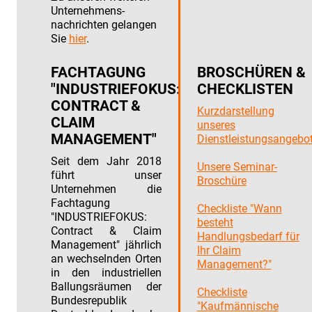
Unternehmens­
nachrichten gelangen
Sie
hier
.
FACHTAGUNG
BROSCHÜREN &
"INDUSTRIEFOKUS:
CHECKLISTEN
CONTRACT &
Kurzdarstellung
CLAIM
unseres
MANAGEMENT"
Dienstleistungsangebo
Seit dem Jahr 2018
Unsere Seminar-
führt unser
Broschüre
Unternehmen die
Fachtagung
Checkliste "Wann
"INDUSTRIEFOKUS:
besteht
Contract & Claim
Handlungsbedarf für
Management" jährlich
Ihr Claim
an wechselnden Orten
Management?"
in den industriellen
Ballungsräumen der
Checkliste
Bundesrepublik
"Kaufmännische