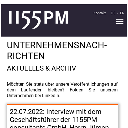
Kontakt
DE
EN
H
Handeln
UNTER­NEHMENS­NACH­
Organisieren
RICHTEN
Lernen
AKTUELLES & ARCHIV
Treffen
1155PM
Möchten Sie stets über unsere Veröffentlichungen auf
dem Laufenden bleiben? Folgen Sie unserem
Wissen
Unternehmen bei Linkedin.
Unternehmensnachrichten
22.07.2022: Interview mit dem
9.
Geschäftsführer der 1155PM
Baustellentag
consultants GmbH, Herrn Jürgen
des