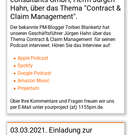
Hahn, über das Thema "Contract &
VDMA.
Claim Management".
1155PM
consultants
Der bekannte PM-Blogger Torben Blankertz hat
nimmt
unseren Geschäftsführer Jürgen Hahn über das
Thema Contract & Claim Management für seinen
teil
Podcast interviewt. Hören Sie das Interview auf:
Einladung
zum
Apple Podcast
Spotify
Erfahrungsaustausch
Google Podcast
"Zusammenarbeit
Amazon Music
zwischen
Projectum
Vertrieb
und
Über Ihre Kommentare und Fragen freuen wir uns
per E-Mail unter yourproject (at) 1155pm.de
.
Projektabwicklung
beim
Claims
03.03.2021. Einladung zur
Management."