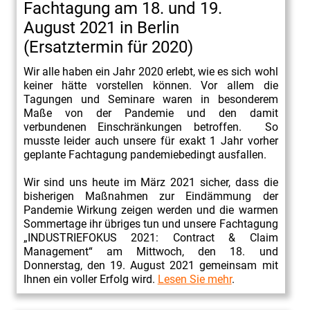
Fachtagung am 18. und 19.
Vortrag
August 2021 in Berlin
"Contract
(Ersatztermin für 2020)
&
Wir alle haben ein Jahr 2020 erlebt, wie es sich wohl
Claim
keiner hätte vorstellen können. Vor allem die
Management
Tagungen und Seminare waren in besonderem
Maße von der Pandemie und den damit
in
verbundenen Einschränkungen betroffen. So
industriellen
musste leider auch unsere für exakt 1 Jahr vorher
Projekten"
geplante Fachtagung pandemiebedingt ausfallen.
beim
Wir sind uns heute im März 2021 sicher, dass die
Wirtschaftsrat
bisherigen Maßnahmen zur Eindämmung der
Pandemie Wirkung zeigen werden und die warmen
Deutschland
Sommertage ihr übriges tun und unsere Fachtagung
e.V.
„INDUSTRIEFOKUS 2021: Contract & Claim
8.
Management“ am Mittwoch, den 18. und
Donnerstag, den 19. August 2021 gemeinsam mit
Runder
Ihnen ein voller Erfolg wird.
Lesen Sie mehr
.
Tisch
Claims-