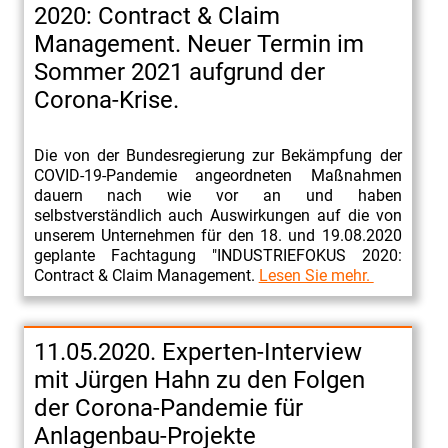
2020: Contract & Claim
Talfahrt
Management. Neuer Termin im
des
Sommer 2021 aufgrund der
Ölpreises.
Corona-Krise.
Sind
Erneuerbaren
Die von der Bundesregierung zur Bekämpfung der
Energien
COVID-19-Pandemie angeordneten Maßnahmen
noch
dauern nach wie vor an und haben
selbstverständlich auch Auswirkungen auf die von
rentabel?
unserem Unternehmen für den 18. und 19.08.2020
Kontroverse
geplante Fachtagung "INDUSTRIEFOKUS 2020:
Contract & Claim Management.
Lesen Sie mehr.
über
das
Ausbauvolumen
11.05.2020. Experten-Interview
der
mit Jürgen Hahn zu den Folgen
Windkraftanlagen
der Corona-Pandemie für
in
Anlagenbau-Projekte
Deutschland