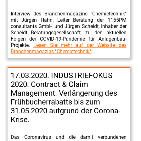
Maschinenbau-
Interview des Branchenmagazins "Chemietechnik"
Anlagenbau
mit Jürgen Hahn, Leiter Beratung der 1155PM
2016
consultants GmbH und Jürgen Scheidt, Inhaber der
Scheidt Beratungsgesellschaft, zu den aktuellen
Engineering
Folgen der COVID-19-Pandemie für Anlagenbau-
Summit
Projekte.
Lesen Sie mehr auf der Website des
Branchenmagazins "Chemietechnik"
.
2015
Fachartikel
Vertrauen
17.03.2020. INDUSTRIEFOKUS
Mitarbeiten
2020: Contract & Claim
Management. Verlängerung des
Frühbucherrabatts bis zum
31.05.2020 aufgrund der Corona-
Krise.
Das Coronavirus und die damit verbundenen