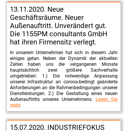
und
13.11.2020. Neue
Contractmanagement
Geschäftsräume. Neuer
Engineering
Außenauftritt. Unverändert gut.
Summit
Die 1155PM consultants GmbH
2017
hat ihren Firmensitz verlegt.
Der
In unserem Unternehmen hat sich in diesem Jahr
aktuelle
einiges getan. Neben der Dynamik der aktuellen
Zeiten haben uns die vergangenen Monate
Lagebericht
hauptsächlich zwei größere Sachverhalte
der
umgetrieben: 1.) Die notwendige Anpassung
Arbeitsgemeinschaft
unserer Infrastruktur an corona-bedingt geänderte
Anforderungen an die Rahmenbedingungen unserer
Großanlagenbau
Dienstleistungen. 2.) Die Gestaltung eines neuen
des
Außenauftritts unseres Unternehmens.
Lesen Sie
mehr
.
VDMA.
Stagnation
oder
15.07.2020. INDUSTRIEFOKUS
Krise?