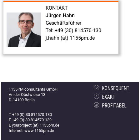
KONTAKT
Jürgen Hahn
Geschäftsführer
Tel: +49 (30) 814570-130
j.hahn (at) 1155pm.de
1155PM consultants GmbH
An der Obstwiese 13
D-14109 Berlin
T +49 (0) 30 814570-130
F +49 (0) 30 814570-139
E yourproject (at) 1155pm.de
Internet: www.1155pm.de