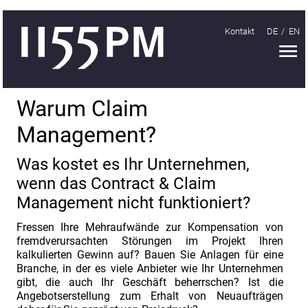
Kontakt
DE
EN
H
Handeln
Warum Claim
Organisieren
Management?
Schwächen
Was kostet es Ihr Unternehmen,
finden;
wenn das Contract & Claim
Stärken
Management nicht funktioniert?
ausbauen
Abläufe
Fressen Ihre Mehraufwände zur Kompensation von
fremdverursachten Störungen im Projekt Ihren
optimieren
kalkulierten Gewinn auf? Bauen Sie Anlagen für eine
Warum
Branche, in der es viele Anbieter wie Ihr Unternehmen
gibt, die auch Ihr Geschäft beherrschen? Ist die
Claim
Angebotserstellung zum Erhalt von Neuaufträgen
Management?