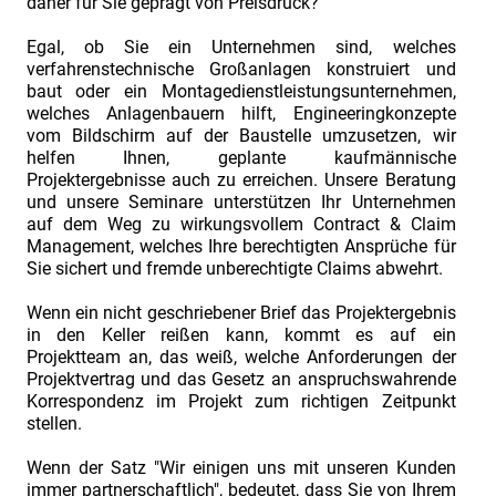
daher für Sie geprägt von Preisdruck?
Lernen
Egal, ob Sie ein Unternehmen sind, welches
Treffen
verfahrenstechnische Großanlagen konstruiert und
baut oder ein Montagedienstleistungsunternehmen,
1155PM
welches Anlagenbauern hilft, Engineeringkonzepte
vom Bildschirm auf der Baustelle umzusetzen, wir
Wissen
helfen Ihnen, geplante kaufmännische
Projektergebnisse auch zu erreichen. Unsere Beratung
Vertrauen
und unsere Seminare unterstützen Ihr Unternehmen
Mitarbeiten
auf dem Weg zu wirkungsvollem Contract & Claim
Management, welches Ihre berechtigten Ansprüche für
Sie sichert und fremde unberechtigte Claims abwehrt.
Wenn ein nicht geschriebener Brief das Projektergebnis
in den Keller reißen kann, kommt es auf ein
Projektteam an, das weiß, welche Anforderungen der
Projektvertrag und das Gesetz an anspruchswahrende
Korrespondenz im Projekt zum richtigen Zeitpunkt
stellen.
Wenn der Satz "Wir einigen uns mit unseren Kunden
immer partnerschaftlich", bedeutet, dass Sie von Ihrem