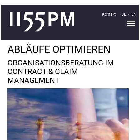
Kontakt
DE
EN
H
Handeln
ABLÄUFE OPTIMIEREN
Organisieren
ORGANISATIONSBERATUNG IM
Schwächen
CONTRACT & CLAIM
finden;
MANAGEMENT
Stärken
ausbauen
Abläufe
optimieren
Warum
Claim
Management?