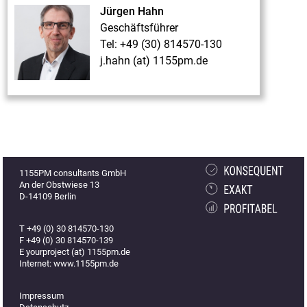
Jürgen Hahn
Geschäftsführer
Tel: +49 (30) 814570-130
j.hahn (at) 1155pm.de
1155PM consultants GmbH
An der Obstwiese 13
D-14109 Berlin
T +49 (0) 30 814570-130
F +49 (0) 30 814570-139
E yourproject (at) 1155pm.de
Internet: www.1155pm.de
Impressum