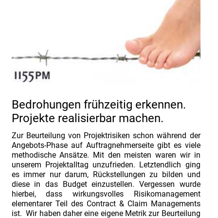
begrenzen
Projektrisiken
minimieren
Organisieren
Lernen
Treffen
1155PM
Bedrohungen frühzeitig erkennen.
Projekte realisierbar machen.
Wissen
Vertrauen
Zur Beurteilung von Projektrisiken schon während der
Angebots-Phase auf Auftragnehmerseite gibt es viele
Mitarbeiten
methodische Ansätze. Mit den meisten waren wir in
unserem Projektalltag unzufrieden. Letztendlich ging
es immer nur darum, Rückstellungen zu bilden und
diese in das Budget einzustellen. Vergessen wurde
hierbei, dass wirkungsvolles Risikomanagement
elementarer Teil des Contract & Claim Managements
ist. Wir haben daher eine eigene Metrik zur Beurteilung