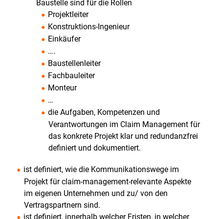
Baustelle sind für die Rollen
Claim
Projektleiter
Management/
Konstruktions-Ingenieur
Einkäufer
Kundenbindung
….
und
Baustellenleiter
andere
Fachbauleiter
Widrigkeiten"
Monteur
"Ziele
…
des
die Aufgaben, Kompetenzen und
Claim
Verantwortungen im Claim Management für
Managements"
das konkrete Projekt klar und redundanzfrei
definiert und dokumentiert.
"Corona-
Krise:
ist definiert, wie die Kommunikationswege im
Potentielle
Projekt für claim-management-relevante Aspekte
Claims
im eigenen Unternehmen und zu/ von den
anspruchswahrend
Vertragspartnern sind.
ist definiert, innerhalb welcher Fristen, in welcher
stellen"