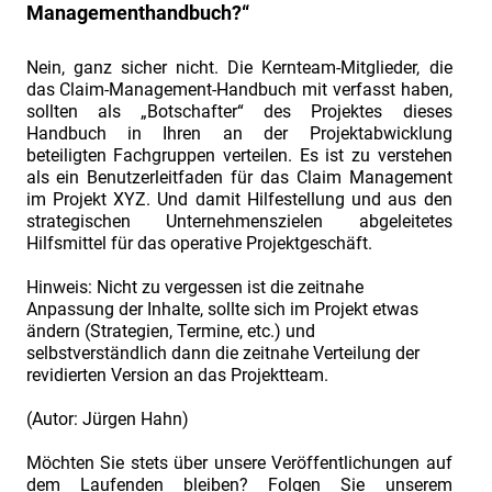
Managementhandbuch?“
in
Claim-
Nein, ganz sicher nicht. Die Kernteam-Mitglieder, die
Situationen"
das Claim-Management-Handbuch mit verfasst haben,
sollten als „Botschafter“ des Projektes dieses
"Basics:
Handbuch in Ihren an der Projektabwicklung
Beispiele
beteiligten Fachgruppen verteilen. Es ist zu verstehen
als ein Benutzerleitfaden für das Claim Management
aus
im Projekt XYZ. Und damit Hilfestellung und aus den
dem
strategischen Unternehmenszielen abgeleitetes
Claim
Hilfsmittel für das operative Projektgeschäft.
Management"
Hinweis: Nicht zu vergessen ist die zeitnahe
"Kaufmännisches
Anpassung der Inhalte, sollte sich im Projekt etwas
ändern (Strategien, Termine, etc.) und
für
selbstverständlich dann die zeitnahe Verteilung der
Ingenieure:
revidierten Version an das Projektteam.
Der
(Autor: Jürgen Hahn)
Projektvertrag"
"Pros
Möchten Sie stets über unsere Veröffentlichungen auf
dem Laufenden bleiben? Folgen Sie unserem
und