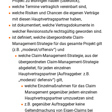
Projekt zu erbringen haben (Überblick),
Krise?
welche Termine vertraglich vereinbart sind,
welche Risiken und Chancen die eigenen Verträge
Talfahrt
mit diesen Hauptvertragspartner haben,
des
ist dokumentiert, welche Vertragsdokumente in
Ölpreises.
welcher Revisionsstufe rechtsgültig geworden sind.
Sind
ist definiert, welche übergeordnete Claim-
Erneuerbaren
Management-Strategie für das gesamte Projekt gilt
Energien
(z.B. „moderat/offensiv“) und
noch
welche Claim-Management-Strategie, aus der
übergeordneten Claim-Management-Strategie
rentabel?
abgeleitet, für jeden einzelnen
Kontroverse
Hauptvertragspartner (Auftraggeber: z.B.
über
„moderat/ defensiv“) gilt,
das
welche Einzelmaßnahmen für das Claim
Ausbauvolumen
Management gegenüber jedem einzelnen
der
Hauptvertragspartner umzusetzen sind:
Windkraftanlagen
z.B. gegenüber Auftraggeber keine
Geltendmachung von Eigen-Claims bei
in