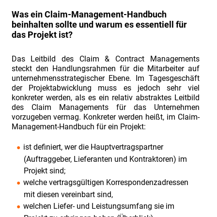
Claims-
Was ein Claim-Management-Handbuch
beinhalten sollte und warum es essentiell für
und
das Projekt ist?
Contractmanagement
Engineering
Das Leitbild des Claim & Contract Managements
Summit
steckt den Handlungsrahmen für die Mitarbeiter auf
unternehmensstrategischer Ebene. Im Tagesgeschäft
2017
der Projektabwicklung muss es jedoch sehr viel
Der
konkreter werden, als es ein relativ abstraktes Leitbild
aktuelle
des Claim Managements für das Unternehmen
vorzugeben vermag. Konkreter werden heißt, im Claim-
Lagebericht
Management-Handbuch für ein Projekt:
der
ist definiert, wer die Hauptvertragspartner
Arbeitsgemeinschaft
(Auftraggeber, Lieferanten und Kontraktoren) im
Großanlagenbau
Projekt sind;
des
welche vertragsgültigen Korrespondenzadressen
VDMA.
mit diesen vereinbart sind,
Stagnation
welchen Liefer- und Leistungsumfang sie im
oder