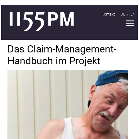
Kontakt
DE
EN
H
Handeln
Das Claim-Management-
Organisieren
Handbuch im Projekt
Lernen
Treffen
1155PM
Wissen
Unternehmensnachrichten
Fachartikel
9.
Baustellentag