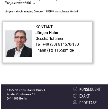
Projektgeschäft.
des
Jürgen Hahn, Managing Director 1155PM consultants GmbH
Claim
&
Contract
KONTAKT
Jürgen Hahn
Managements
Geschäftsführer
(Teil
Tel: +49 (30) 814570-130
2
j.hahn (at) 1155pm.de
-
Die
Abwicklungs-
Phase)"
"Claim
Management
1155PM consultants GmbH
vs.
An der Obstwiese 13
D-14109 Berlin
Anti-
Claim-