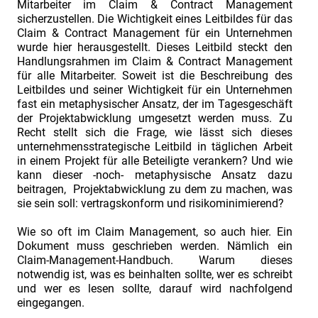
Mitarbeiter im Claim & Contract Management
Management."
sicherzustellen. Die Wichtigkeit eines Leitbildes für das
Claim & Contract Management für ein Unternehmen
Vortrag
wurde hier herausgestellt. Dieses Leitbild steckt den
"Contract
Handlungsrahmen im Claim & Contract Management
für alle Mitarbeiter. Soweit ist die Beschreibung des
&
Leitbildes und seiner Wichtigkeit für ein Unternehmen
Claim
fast ein metaphysischer Ansatz, der im Tagesgeschäft
Management
der Projektabwicklung umgesetzt werden muss. Zu
Recht stellt sich die Frage, wie lässt sich dieses
in
unternehmensstrategische Leitbild in täglichen Arbeit
industriellen
in einem Projekt für alle Beteiligte verankern? Und wie
kann dieser -noch- metaphysische Ansatz dazu
Projekten"
beitragen, Projektabwicklung zu dem zu machen, was
beim
sie sein soll: vertragskonform und risikominimierend?
Wirtschaftsrat
Wie so oft im Claim Management, so auch hier. Ein
Deutschland
Dokument muss geschrieben werden. Nämlich ein
e.V.
Claim-Management-Handbuch. Warum dieses
notwendig ist, was es beinhalten sollte, wer es schreibt
8.
und wer es lesen sollte, darauf wird nachfolgend
Runder
eingegangen.
Tisch