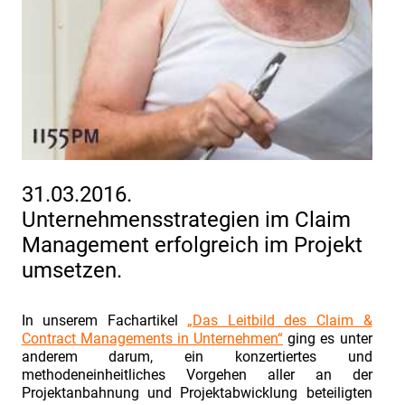
des
VDMA.
1155PM
consultants
nimmt
teil
Einladung
31.03.2016.
zum
Unternehmensstrategien im Claim
Erfahrungsaustausch
Management erfolgreich im Projekt
"Zusammenarbeit
umsetzen.
zwischen
Vertrieb
In unserem Fachartikel
„Das Leitbild des Claim &
und
Contract Managements in Unternehmen“
ging es unter
Projektabwicklung
anderem darum, ein konzertiertes und
methodeneinheitliches Vorgehen aller an der
beim
Projektanbahnung und Projektabwicklung beteiligten
Claims