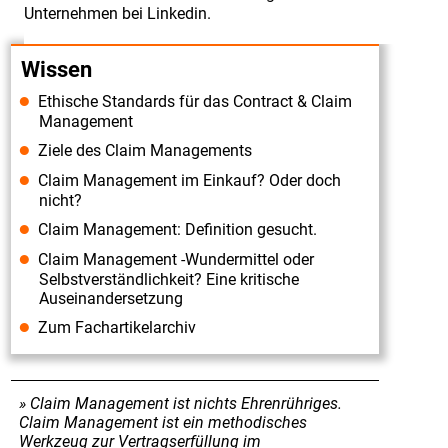
Unternehmen bei Linkedin.
Cons
zu
Wissen
den
Ethische Standards für das Contract & Claim
Thesen
Management
des
Ziele des Claim Managements
Bloggers
Claim Management im Einkauf? Oder doch
Thilo
nicht?
Niewöhner:
Claim Management: Definition gesucht.
Claim
Claim Management -Wundermittel oder
Management
Selbstverständlichkeit? Eine kritische
Auseinandersetzung
ist
Zum Fachartikelarchiv
ein
überholtes
Konzept"
Claim Management ist nichts Ehrenrühriges.
"Die
Claim Management ist ein methodisches
Werkzeug zur Vertragserfüllung im
Ablauforganisation