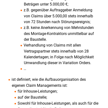
Beträgen unter 5.000,00 €;
Deutschland
z.B. gegenüber Auftraggeber Anmeldung
Maschinenbau-
von Claims über 5.000,00 stets innerhalb
Anlagenbau
von 72 Stunden nach Störungsereignis;
2016
z.B. keine Anerkennung von Mehrstunden
Engineering
des Montage-Kontraktors unmittelbar auf
der Baustelle.
Summit
Verhandlung von Claims mit allen
2015
Vertragspartner stets innerhalb von 28
"Ethische
Kalendertagen; in Folge nach Möglichkeit
Standards
Umwandlung dieser in Variation Orders.
für
…
das
ist definiert, wie die Aufbauorganisation des
Contract
eigenen Claim Managements ist:
und
für Inhouse-Leistungen;
Claim
auf der Baustelle;
Management"
Sowohl für Inhouse-Leistungen, als auch für die
"Vertrieb/