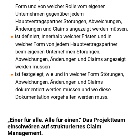
Form und von welcher Rolle vom eigenen
"Corona-
Unternehmen gegenüber jedem
Krise:
Hauptvertragspartner Störungen, Abweichungen,
Stabilisieren
Änderungen und Claims angezeigt werden müssen.
Sie
ist definiert, innerhalb welcher Fristen und in
Ihre
welcher Form von jedem Hauptvertragspartner
laufenden
beim eigenen Unternehmen Störungen,
Abweichungen, Änderungen und Claims angezeigt
Projekte"
werden müssen
"Auswirkungen
ist festgelegt, wie und in welcher Form Störungen,
der
Abweichungen, Änderungen und Claims
Corona-
dokumentiert werden müssen und wo diese
Krise
Dokumentation vorgehalten werden muss.
auf
Projekte
„Einer für alle. Alle für einen.“ Das Projektteam
des
einschwören auf strukturiertes Claim
Anlagenbaus"
Management.
"Ist