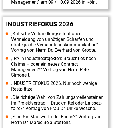
Vorstellung
Management" am 09./ 10.09 2026 in Köln.
Fachreferent
Herr
INDUSTRIEFOKUS 2026
Dr.
„Kritische Verhandlungssituationen.
Ulrich
Vermeidung von unnötigen Schärfen und
Hagel
strategische Verhandlungskommunikation“
Fachtagung
Vortrag von Herrn Dr. Everhard von Groote.
„Industriefokus
„IPA in Industrieprojekten: Braucht es noch
Claims – oder ein neues Contract
2019:
Management?“ Vortrag von Herrn Peter
Contract
Simoneit.
&
„INDUSTRIEFOKUS 2026. Nur noch wenige
Restplätze
Claim
„Die richtige Wahl von Zahlungsmeilensteinen
Management“
im Projektvertrag – Druckmittel oder Laissez-
am
faire?“ Vortrag von Frau Dr. Ulrike Wesche.
02./
„Sind Sie Maulwurf oder Fuchs?“ Vortrag von
03.07.2019".
Herrn Dr. Marec Béla Steffens.