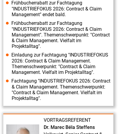
Vorstellung
Frühbucherrabatt zur Fachtagung
"INDUSTRIEFOKUS 2026: Contract & Claim
Fachreferent
Management" endet bald.
Herr
Frühbucherrabatt zur Fachtagung
Jürgen
"INDUSTRIEFOKUS 2026: Contract & Claim
Management". Themenschwerpunkt: "Contract
Scheidt
& Claim Management. Vielfalt im
Fachtagung
Projektalltag".
„Industriefokus
Einladung zur Fachtagung "INDUSTRIEFOKUS
2019:
2026: Contract & Claim Management.
Themenschwerpunkt: "Contract & Claim
Contract
Management. Vielfalt im Projektalltag".
&
Fachtagung "INDUSTRIEFOKUS 2026: Contract
Claim
& Claim Management. Themenschwerpunkt:
"Contract & Claim Management. Vielfalt im
Management“
Projektalltag".
am
02./
03.07.2019".
VORTRAGSREFERENT
Dr. Marec Béla Steffens
Vorstellung