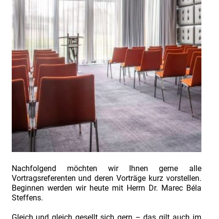
INDUSTRIEFOKUS
2022
INDUSTRIEFOKUS
2023
INDUSTRIEFOKUS
2024
INDUSTRIEFOKUS
2025
INDUSTRIEFOKUS
2026
Bericht
zur
Fachtagung
Nachfolgend möchten wir Ihnen gerne alle
Vortragsreferenten und deren Vorträge kurz vorstellen.
"Industriefokus
Beginnen werden wir heute mit Herrn Dr. Marec Béla
2018:
Steffens.
Contract
Gleich und gleich gesellt sich gern – das gilt auch im