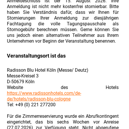
Anmeldeschluss ist der 15. August 2026. Ihre
im
Anmeldung ist nicht mehr kostenfrei stornierbar. Bitte
industriellen
haben Sie Verständnis dafür, dass wir Ihnen für
Stornierungen Ihrer Anmeldung zur diesjährigen
Projektgeschäft
Fachtagung die volle Tagungspauschale als
Ausgebucht.
Stornogebühr berechnen müssen. Gerne können Sie
Fachtagung
uns jedoch einen alternativen Teilnehmer aus Ihrem
Unternehmen vor Beginn der Veranstaltung benennen.
"Industriefokus
2018:
Veranstaltungsort ist das
Contract
&
Radisson Blu Hotel Köln (Messe/ Deutz)
Claim
Messe-Kreisel 3
D-50679 Köln
Management"
Website des Hotels
Bericht
https://www.radissonhotels.com/de-
de/hotels/radisson-blu-cologne
zur
Tel: +49 (0) 221 277200
Fachtagung
„Industriefokus
Für die Zimmerreservierung wurde ein Abrufkontingent
eingerichtet, das bis sechs Wochen vor Anreise
2019:
(27.07.2026) zur Verfügung steht. Nicht abgerufene