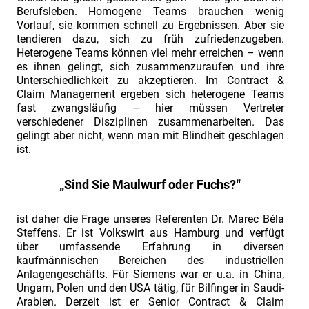
&
Berufsleben. Homogene Teams brauchen wenig
Claim
Vorlauf, sie kommen schnell zu Ergebnissen. Aber sie
tendieren dazu, sich zu früh zufriedenzugeben.
Management"
Heterogene Teams können viel mehr erreichen – wenn
Einladung
es ihnen gelingt, sich zusammenzuraufen und ihre
Unterschiedlichkeit zu akzeptieren. Im Contract &
zur
Claim Management ergeben sich heterogene Teams
Fachtagung
fast zwangsläufig – hier müssen Vertreter
"Industriefokus
verschiedener Disziplinen zusammenarbeiten. Das
gelingt aber nicht, wenn man mit Blindheit geschlagen
2018:
ist.
Contract
&
„Sind Sie Maulwurf oder Fuchs?“
Claim
Management".
ist daher die Frage unseres Referenten Dr. Marec Béla
Steffens. Er ist Volkswirt aus Hamburg und verfügt
Die
über umfassende Erfahrung in diversen
Fachtagung
kaufmännischen Bereichen des industriellen
Anlagengeschäfts. Für Siemens war er u.a. in China,
für
Ungarn, Polen und den USA tätig, für Bilfinger in Saudi-
Praktiker
Arabien. Derzeit ist er Senior Contract & Claim