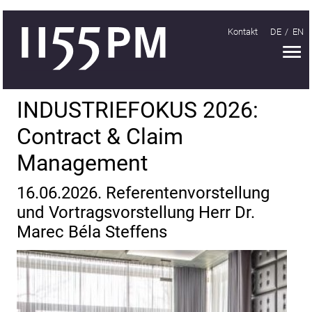
Kontakt
DE
EN
H
Handeln
INDUSTRIEFOKUS 2026:
Organisieren
Contract & Claim
Lernen
Management
Treffen
16.06.2026. Referentenvorstellung
INDUSTRIEFOKUS
und Vortragsvorstellung Herr Dr.
2018
Marec Béla Steffens
INDUSTRIEFOKUS
2019
INDUSTRIEFOKUS
2021