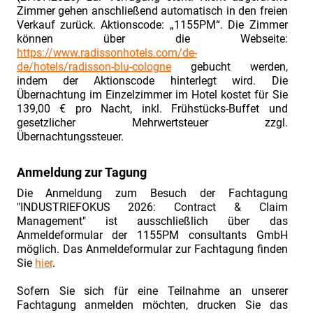
Contract
Zimmer gehen anschließend automatisch in den freien
Verkauf zurück. Aktionscode: „1155PM“. Die Zimmer
&
können über die Webseite:
Claim
https://www.radissonhotels.com/de-
Management“
de/hotels/radisson-blu-cologne
gebucht werden,
indem der Aktionscode hinterlegt wird. Die
vom
Übernachtung im Einzelzimmer im Hotel kostet für Sie
02./
139,00 € pro Nacht, inkl. Frühstücks-Buffet und
gesetzlicher Mehrwertsteuer zzgl.
03.07.2019.
Übernachtungssteuer.
Fachtagung
„Industriefokus
Anmeldung zur Tagung
2019:
Die Anmeldung zum Besuch der Fachtagung
Contract
"INDUSTRIEFOKUS 2026: Contract & Claim
&
Management" ist ausschließlich über das
Anmeldeformular der 1155PM consultants GmbH
Claim
möglich. Das Anmeldeformular zur Fachtagung finden
Management“
Sie
hier
.
am
Sofern Sie sich für eine Teilnahme an unserer
02./
Fachtagung anmelden möchten, drucken Sie das