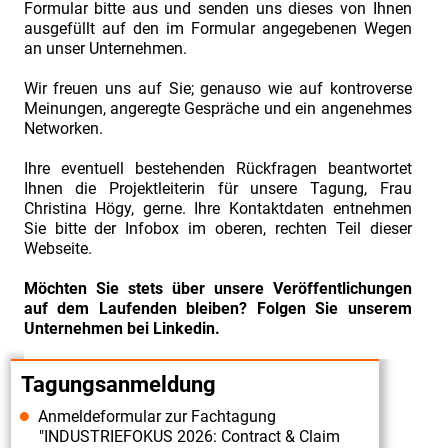
03.07.2019".
Formular bitte aus und senden uns dieses von Ihnen
ausgefüllt auf den im Formular angegebenen Wegen
Vorstellung
an unser Unternehmen.
Fachreferent
Wir freuen uns auf Sie; genauso wie auf kontroverse
Herr
Meinungen, angeregte Gespräche und ein angenehmes
Florian
Networken.
Cahn
Ihre eventuell bestehenden Rückfragen beantwortet
Fachtagung
Ihnen die Projektleiterin für unsere Tagung, Frau
„Industriefokus
Christina Högy, gerne. Ihre Kontaktdaten entnehmen
Sie bitte der Infobox im oberen, rechten Teil dieser
2019:
Webseite.
Contract
&
Möchten Sie stets über unsere Veröffentlichungen
auf dem Laufenden bleiben? Folgen Sie unserem
Claim
Unternehmen bei Linkedin.
Management“
am
Tagungsanmeldung
02./
Anmeldeformular zur Fachtagung
03.07.2019".
"INDUSTRIEFOKUS 2026: Contract & Claim