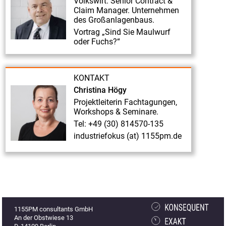
Volkswirt. Senior Contract &
Fachreferent
Claim Manager. Unternehmen
Herr
des Großanlagenbaus.
Dr.
Vortrag „Sind Sie Maulwurf
oder Fuchs?“
Everhard
von
Groote
KONTAKT
Fruehbucher-
Christina Högy
Projektleiterin Fachtagungen,
Rabatt
Workshops & Seminare.
zur
Tel: +49 (30) 814570-135
2.
industriefokus (at) 1155pm.de
Fachtagung
„Industriefokus
2019:
Contract
&
1155PM consultants GmbH
Claim
An der Obstwiese 13