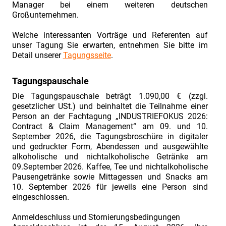
im
Manager bei einem weiteren deutschen
Großunternehmen.
industriellen
Projektgeschäft
Welche interessanten Vorträge und Referenten auf
unser Tagung Sie erwarten, entnehmen Sie bitte im
Call
Detail unserer
Tagungsseite
.
for
Papers.
Tagungspauschale
Industriefokus
Die Tagungspauschale beträgt 1.090,00 € (zzgl.
2018:
gesetzlicher USt.) und beinhaltet die Teilnahme einer
Person an der Fachtagung „INDUSTRIEFOKUS 2026:
Contract
Contract & Claim Management“ am 09. und 10.
&
September 2026, die Tagungsbroschüre in digitaler
Claim
und gedruckter Form, Abendessen und ausgewählte
alkoholische und nichtalkoholische Getränke am
Management.
09.September 2026. Kaffee, Tee und nichtalkoholische
Die
Pausengetränke sowie Mittagessen und Snacks am
10. September 2026 für jeweils eine Person sind
Fachtagung
eingeschlossen.
für
Praktiker
Anmeldeschluss und Stornierungsbedingungen