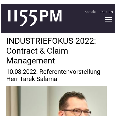
Kontakt
DE
EN
H
Handeln
INDUSTRIEFOKUS 2022:
Organisieren
Contract & Claim
Lernen
Management
Treffen
10.08.2022: Referentenvorstellung
INDUSTRIEFOKUS
Herr Tarek Salama
2018
INDUSTRIEFOKUS
2019
INDUSTRIEFOKUS
2021