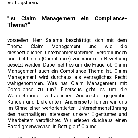
Contract
Vortragsthema:
&
"Ist Claim Management ein Compliance-
Claim
Thema?“
Management".
Die
vorstellen. Herr Salama beschäftigt sich mit dem
Fachtagung
Thema Claim Management und wie die
diesbezüglichen unternehmensinternen Verordnungen
für
und Richtlinien (Compliance) zueinander in Beziehung
Praktiker
gesetzt werden. Dabei geht es um die Frage, ob Claim
Management auch ein Compliance Thema ist. Claim
im
Management wird durchaus als vertragliches Recht
industriellen
wahrgenommen. Was hat Claim Management mit
Projektgeschäft
Compliance zu tun? Einerseits geht es um die
Wahrnehmung vertraglicher Ansprüche gegenüber
Call
Kunden und Lieferanten. Andererseits fühlen wir uns
for
im Sinne einer wertorientierten Unternehmensführung
den nachhaltigen Interessen unserer Eigentümer und
Papers.
Mitarbeitern verpflichtet. Wir erleben durchaus einen
Industriefokus
Paradigmenwechsel in Bezug auf Claims:
2018: