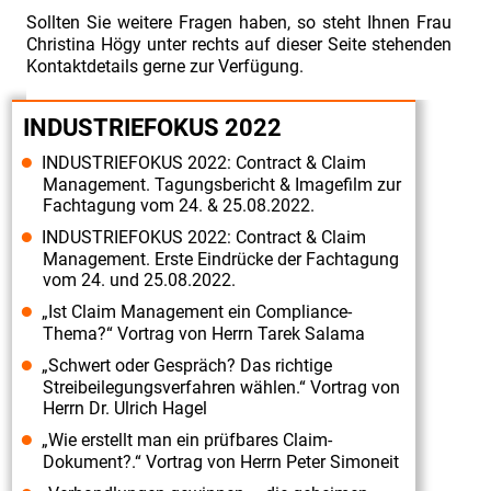
2019:
Sollten Sie weitere Fragen haben, so steht Ihnen Frau
Contract
Christina Högy unter rechts auf dieser Seite stehenden
Kontaktdetails gerne zur Verfügung.
&
Claim
INDUSTRIEFOKUS 2022
Management“
am
INDUSTRIEFOKUS 2022: Contract & Claim
Management. Tagungsbericht & Imagefilm zur
02./
Fachtagung vom 24. & 25.08.2022.
03.07.2019".
INDUSTRIEFOKUS 2022: Contract & Claim
Vorstellung
Management. Erste Eindrücke der Fachtagung
vom 24. und 25.08.2022.
Fachreferent
„Ist Claim Management ein Compliance-
Herr
Thema?“ Vortrag von Herrn Tarek Salama
Dr.
„Schwert oder Gespräch? Das richtige
Ulrich
Streibeilegungsverfahren wählen.“ Vortrag von
Hagel
Herrn Dr. Ulrich Hagel
Fachtagung
„Wie erstellt man ein prüfbares Claim-
Dokument?.“ Vortrag von Herrn Peter Simoneit
„Industriefokus