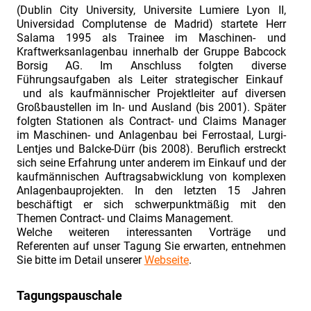
&
(Dublin City University, Universite Lumiere Lyon II,
Universidad Complutense de Madrid) startete Herr
Claim
Salama 1995 als Trainee im Maschinen- und
Management"
Kraftwerksanlagenbau innerhalb der Gruppe Babcock
Bericht
Borsig AG. Im Anschluss folgten diverse
Führungsaufgaben als Leiter strategischer Einkauf
zur
und als kaufmännischer Projektleiter auf diversen
Fachtagung
Großbaustellen im In- und Ausland (bis 2001). Später
folgten Stationen als Contract- und Claims Manager
„Industriefokus
im Maschinen- und Anlagenbau bei Ferrostaal, Lurgi-
2019:
Lentjes und Balcke-Dürr (bis 2008). Beruflich erstreckt
Contract
sich seine Erfahrung unter anderem im Einkauf und der
kaufmännischen Auftragsabwicklung von komplexen
&
Anlagenbauprojekten. In den letzten 15 Jahren
Claim
beschäftigt er sich schwerpunktmäßig mit den
Themen Contract- und Claims Management.
Management“
Welche weiteren interessanten Vorträge und
vom
Referenten auf unser Tagung Sie erwarten, entnehmen
02./
Sie bitte im Detail unserer
Webseite
.
03.07.2019.
Tagungspauschale
Fachtagung