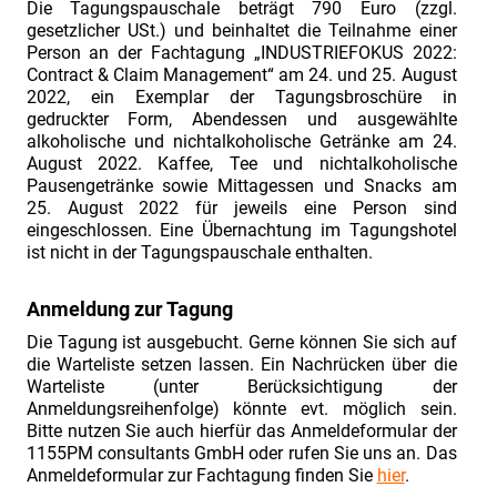
Die Tagungspauschale beträgt 790 Euro (zzgl.
„Industriefokus
gesetzlicher USt.) und beinhaltet die Teilnahme einer
2019:
Person an der Fachtagung „INDUSTRIEFOKUS 2022:
Contract
Contract & Claim Management“ am 24. und 25. August
2022, ein Exemplar der Tagungsbroschüre in
&
gedruckter Form, Abendessen und ausgewählte
Claim
alkoholische und nichtalkoholische Getränke am 24.
August 2022. Kaffee, Tee und nichtalkoholische
Management“
Pausengetränke sowie Mittagessen und Snacks am
am
25. August 2022 für jeweils eine Person sind
02./
eingeschlossen. Eine Übernachtung im Tagungshotel
ist nicht in der Tagungspauschale enthalten.
03.07.2019".
Vorstellung
Anmeldung zur Tagung
Fachreferent
Die Tagung ist ausgebucht. Gerne können Sie sich auf
Herr
die Warteliste setzen lassen. Ein Nachrücken über die
Florian
Warteliste (unter Berücksichtigung der
Anmeldungsreihenfolge) könnte evt. möglich sein.
Cahn
Bitte nutzen Sie auch hierfür das Anmeldeformular der
Fachtagung
1155PM consultants GmbH oder rufen Sie uns an. Das
„Industriefokus
Anmeldeformular zur Fachtagung finden Sie
hier
.