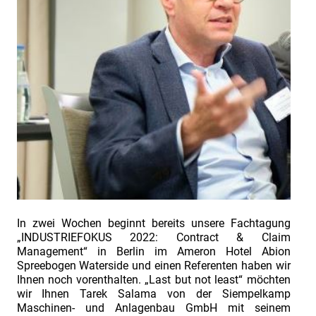
INDUSTRIEFOKUS
2022
Bericht
zur
Fachtagung
"Industriefokus
2018:
Contract
&
Claim
Management"
Einladung
In zwei Wochen beginnt bereits unsere Fachtagung
„INDUSTRIEFOKUS 2022: Contract & Claim
zur
Management“ in Berlin im Ameron Hotel Abion
Fachtagung
Spreebogen Waterside und einen Referenten haben wir
Ihnen noch vorenthalten. „Last but not least“ möchten
"Industriefokus
wir Ihnen Tarek Salama von der Siempelkamp
2018:
Maschinen- und Anlagenbau GmbH mit seinem