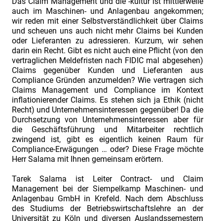
Das Claim Management und die -kultur ist mittlerweile
Contract
auch im Maschinen- und Anlagenbau angekommen;
&
wir reden mit einer Selbstverständlichkeit über Claims
und scheuen uns auch nicht mehr Claims bei Kunden
Claim
oder Lieferanten zu adressieren. Kurzum, wir sehen
Management.
darin ein Recht. Gibt es nicht auch eine Pflicht (von den
Die
vertraglichen Meldefristen nach FIDIC mal abgesehen)
Claims gegenüber Kunden und Lieferanten aus
Fachtagung
Compliance Gründen anzumelden? Wie vertragen sich
für
Claims Management und Compliance im Kontext
inflationierender Claims. Es stehen sich ja Ethik (nicht
Praktiker
Recht) und Unternehmensinteressen gegenüber! Da die
im
Durchsetzung von Unternehmensinteressen aber für
industriellen
die Geschäftsführung und Mitarbeiter rechtlich
zwingend ist, gibt es eigentlich keinen Raum für
Projektgeschäft
Compliance-Erwägungen … oder? Diese Frage möchte
Ausgebucht.
Herr Salama mit Ihnen gemeinsam erörtern.
Fachtagung
Tarek Salama ist Leiter Contract- und Claim
"Industriefokus
Management bei der Siempelkamp Maschinen- und
2018:
Anlagenbau GmbH in Krefeld. Nach dem Abschluss
des Studiums der Betriebswirtschaftslehre an der
Contract
Universität zu Köln und diversen Auslandssemestern