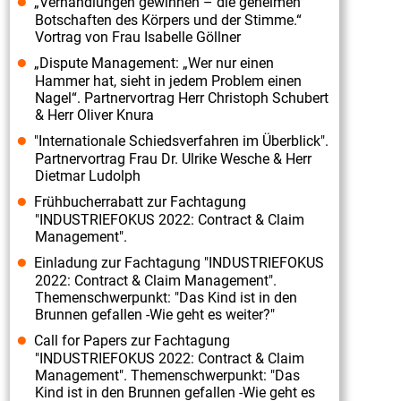
„Verhandlungen gewinnen – die geheimen
2019:
Botschaften des Körpers und der Stimme.“
Contract
Vortrag von Frau Isabelle Göllner
&
„Dispute Management: „Wer nur einen
Hammer hat, sieht in jedem Problem einen
Claim
Nagel“. Partnervortrag Herr Christoph Schubert
Management“
& Herr Oliver Knura
am
"Internationale Schiedsverfahren im Überblick".
02./
Partnervortrag Frau Dr. Ulrike Wesche & Herr
Dietmar Ludolph
03.07.2019".
Frühbucherrabatt zur Fachtagung
Vorstellung
"INDUSTRIEFOKUS 2022: Contract & Claim
Fachreferent
Management".
Herr
Einladung zur Fachtagung "INDUSTRIEFOKUS
2022: Contract & Claim Management".
Jürgen
Themenschwerpunkt: "Das Kind ist in den
Scheidt
Brunnen gefallen -Wie geht es weiter?"
Fachtagung
Call for Papers zur Fachtagung
„Industriefokus
"INDUSTRIEFOKUS 2022: Contract & Claim
Management". Themenschwerpunkt: "Das
2019:
Kind ist in den Brunnen gefallen -Wie geht es