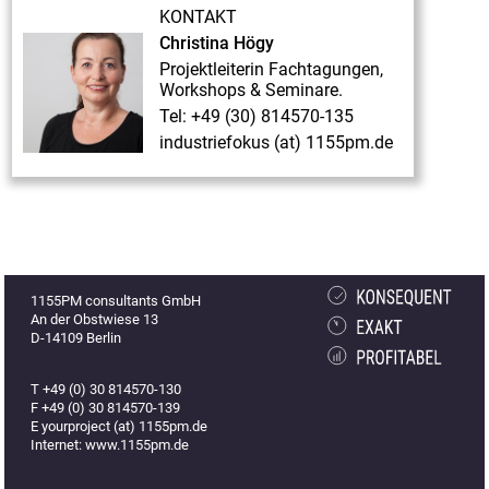
zur
KONTAKT
2.
Christina Högy
Fachtagung
Projektleiterin Fachtagungen,
Workshops & Seminare.
„Industriefokus
Tel: +49 (30) 814570-135
2019:
industriefokus (at) 1155pm.de
Contract
&
Claim
Management“
am
1155PM consultants GmbH
02./
An der Obstwiese 13
D-14109 Berlin
03.07.2019"
Einladung
T +49 (0) 30 814570-130
zur
F +49 (0) 30 814570-139
E yourproject (at) 1155pm.de
2.
Internet: www.1155pm.de
Fachtagung