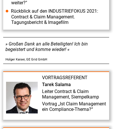
Contract
weiter?"
&
Rückblick auf den INDUSTRIEFOKUS 2021:
Contract & Claim Management.
Claim
Tagungsbericht & Imagefilm
Management“
am
02./
Großen Dank an alle Beteiligten! Ich bin
begeistert und komme wieder!
03.07.2019".
Vorstellung
Holger Kaiser, GE Grid GmbH
Fachreferent
Herr
VORTRAGSREFERENT
Dr.
Tarek Salama
Everhard
Leiter Contract & Claim
Management, Siempelkamp
von
Vortrag „Ist Claim Management
Groote
ein Compliance-Thema?“
Fruehbucher-
Rabatt