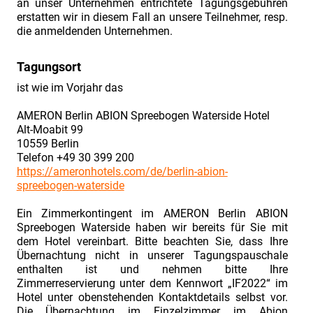
an unser Unternehmen entrichtete Tagungsgebühren
Contract
erstatten wir in diesem Fall an unsere Teilnehmer, resp.
&
die anmeldenden Unternehmen.
Claim
Management“
Tagungsort
am
ist wie im Vorjahr das
02./
AMERON Berlin ABION Spreebogen Waterside Hotel
03.07.2019".
Alt-Moabit 99
Vorstellung
10559 Berlin
Telefon +49 30 399 200
Fachreferent
https://ameronhotels.com/de/berlin-abion-
Herr
spreebogen-waterside
Dr.
Ein Zimmerkontingent im AMERON Berlin ABION
Everhard
Spreebogen Waterside haben wir bereits für Sie mit
von
dem Hotel vereinbart. Bitte beachten Sie, dass Ihre
Übernachtung nicht in unserer Tagungspauschale
Groote
enthalten ist und nehmen bitte Ihre
Fruehbucher-
Zimmerreservierung unter dem Kennwort „IF2022“ im
Hotel unter obenstehenden Kontaktdetails selbst vor.
Rabatt
Die Übernachtung im Einzelzimmer im Abion