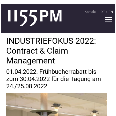
Kontakt
DE
EN
H
Handeln
INDUSTRIEFOKUS 2022:
Organisieren
Contract & Claim
Lernen
Management
Treffen
01.04.2022. Frühbucherrabatt bis
INDUSTRIEFOKUS
zum 30.04.2022 für die Tagung am
2018
24./25.08.2022
INDUSTRIEFOKUS
2019
INDUSTRIEFOKUS
2021