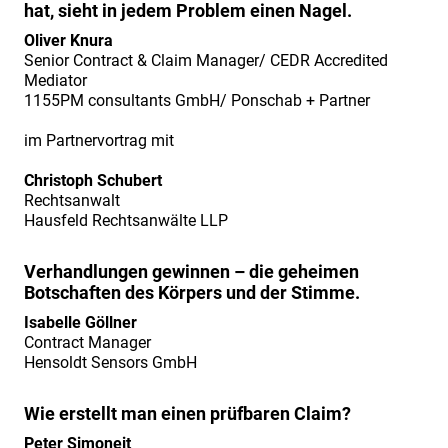
„Industriefokus
hat, sieht in jedem Problem einen Nagel.
2019:
Oliver Knura
Senior Contract & Claim Manager/ CEDR Accredited
Contract
Mediator
&
1155PM consultants GmbH/ Ponschab + Partner
Claim
im Partnervortrag mit
Management“
am
Christoph Schubert
Rechtsanwalt
02./
Hausfeld Rechtsanwälte LLP
03.07.2019".
Vorstellung
Verhandlungen gewinnen – die geheimen
Fachreferent
Botschaften des Körpers und der Stimme.
Herr
Isabelle Göllner
Contract Manager
Florian
Hensoldt Sensors GmbH
Cahn
Fachtagung
Wie erstellt man einen prüfbaren Claim?
„Industriefokus
Peter Simoneit