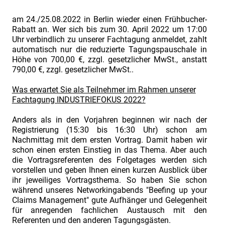
Contract
&
am 24./25.08.2022 in Berlin wieder einen Frühbucher-
Rabatt an. Wer sich bis zum 30. April 2022 um 17:00
Claim
Uhr verbindlich zu unserer Fachtagung anmeldet, zahlt
Management".
automatisch nur die reduzierte Tagungspauschale in
Höhe von 700,00 €, zzgl. gesetzlicher MwSt., anstatt
Die
790,00 €, zzgl. gesetzlicher MwSt..
Fachtagung
für
Was erwartet Sie als Teilnehmer im Rahmen unserer
Fachtagung INDUSTRIEFOKUS 2022?
Praktiker
im
Anders als in den Vorjahren beginnen wir nach der
Registrierung (15:30 bis 16:30 Uhr) schon am
industriellen
Nachmittag mit dem ersten Vortrag. Damit haben wir
Projektgeschäft
schon einen ersten Einstieg in das Thema. Aber auch
Call
die Vortragsreferenten des Folgetages werden sich
vorstellen und geben Ihnen einen kurzen Ausblick über
for
ihr jeweiliges Vortragsthema. So haben Sie schon
Papers.
während unseres Networkingabends "Beefing up your
Claims Management" gute Aufhänger und Gelegenheit
Industriefokus
für anregenden fachlichen Austausch mit den
2018:
Referenten und den anderen Tagungsgästen.