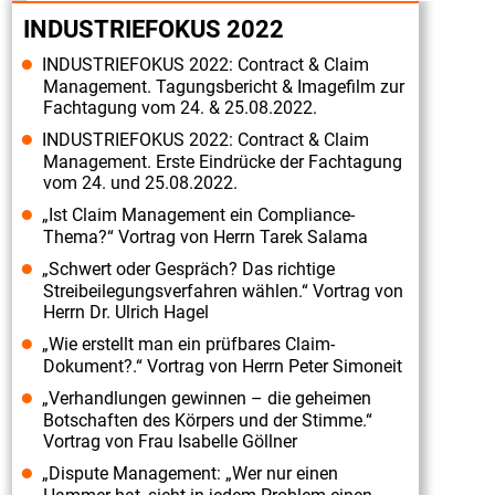
„Industriefokus
INDUSTRIEFOKUS 2022
2019:
INDUSTRIEFOKUS 2022: Contract & Claim
Contract
Management. Tagungsbericht & Imagefilm zur
&
Fachtagung vom 24. & 25.08.2022.
Claim
INDUSTRIEFOKUS 2022: Contract & Claim
Management. Erste Eindrücke der Fachtagung
Management“
vom 24. und 25.08.2022.
am
„Ist Claim Management ein Compliance-
02./
Thema?“ Vortrag von Herrn Tarek Salama
03.07.2019"
„Schwert oder Gespräch? Das richtige
SAVE
Streibeilegungsverfahren wählen.“ Vortrag von
Herrn Dr. Ulrich Hagel
THE
„Wie erstellt man ein prüfbares Claim-
DATE
Dokument?.“ Vortrag von Herrn Peter Simoneit
-
„Verhandlungen gewinnen – die geheimen
Fachtagung
Botschaften des Körpers und der Stimme.“
„Industriefokus
Vortrag von Frau Isabelle Göllner
2019:
„Dispute Management: „Wer nur einen