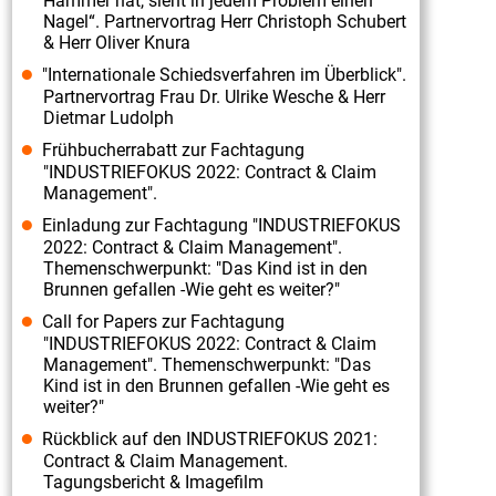
Hammer hat, sieht in jedem Problem einen
Contract
Nagel“. Partnervortrag Herr Christoph Schubert
&
& Herr Oliver Knura
Claim
"Internationale Schiedsverfahren im Überblick".
Partnervortrag Frau Dr. Ulrike Wesche & Herr
Management“
Dietmar Ludolph
am
Frühbucherrabatt zur Fachtagung
02./
"INDUSTRIEFOKUS 2022: Contract & Claim
Management".
03.07.2019"
INDUSTRIEFOKUS
Einladung zur Fachtagung "INDUSTRIEFOKUS
2022: Contract & Claim Management".
2021:
Themenschwerpunkt: "Das Kind ist in den
Contract
Brunnen gefallen -Wie geht es weiter?"
&
Call for Papers zur Fachtagung
"INDUSTRIEFOKUS 2022: Contract & Claim
Claim
Management". Themenschwerpunkt: "Das
Management.
Kind ist in den Brunnen gefallen -Wie geht es
weiter?"
Imagefilm
Rückblick auf den INDUSTRIEFOKUS 2021:
zur
Contract & Claim Management.
Fachtagung
Tagungsbericht & Imagefilm