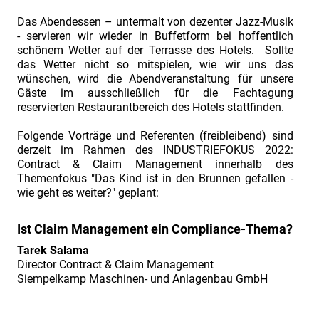
Contract
Das Abendessen – untermalt von dezenter Jazz-Musik
&
- servieren wir wieder in Buffetform bei hoffentlich
Claim
schönem Wetter auf der Terrasse des Hotels. Sollte
das Wetter nicht so mitspielen, wie wir uns das
Management.
wünschen, wird die Abendveranstaltung für unsere
Die
Gäste im ausschließlich für die Fachtagung
Fachtagung
reservierten Restaurantbereich des Hotels stattfinden.
für
Folgende Vorträge und Referenten (freibleibend) sind
Praktiker
derzeit im Rahmen des INDUSTRIEFOKUS 2022:
Contract & Claim Management innerhalb des
im
Themenfokus "Das Kind ist in den Brunnen gefallen -
industriellen
wie geht es weiter?" geplant:
Projektgeschäft
Ausgebucht.
Ist Claim Management ein Compliance-Thema?
Fachtagung
Tarek Salama
Director Contract & Claim Management
"Industriefokus
Siempelkamp Maschinen- und Anlagenbau GmbH
2018:
Contract