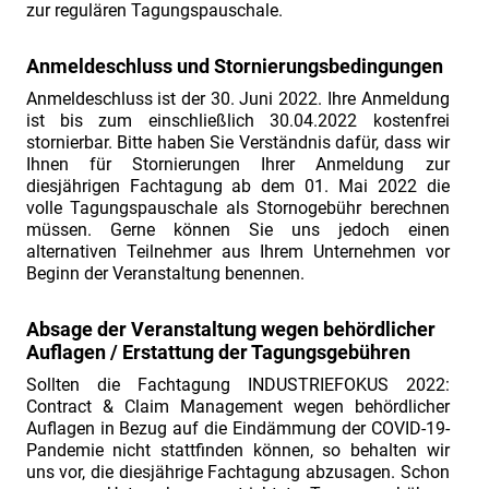
2019:
zur regulären Tagungspauschale.
Contract
Anmeldeschluss und Stornierungsbedingungen
&
Anmeldeschluss ist der 30. Juni 2022. Ihre Anmeldung
Claim
ist bis zum einschließlich 30.04.2022 kostenfrei
Management“
stornierbar. Bitte haben Sie Verständnis dafür, dass wir
am
Ihnen für Stornierungen Ihrer Anmeldung zur
diesjährigen Fachtagung ab dem 01. Mai 2022 die
02./
volle Tagungspauschale als Stornogebühr berechnen
03.07.2019".
müssen. Gerne können Sie uns jedoch einen
alternativen Teilnehmer aus Ihrem Unternehmen vor
Vorstellung
Beginn der Veranstaltung benennen.
Fachreferent
Herr
Absage der Veranstaltung wegen behördlicher
Jürgen
Auflagen / Erstattung der Tagungsgebühren
Scheidt
Sollten die Fachtagung INDUSTRIEFOKUS 2022:
Fachtagung
Contract & Claim Management wegen behördlicher
Auflagen in Bezug auf die Eindämmung der COVID-19-
„Industriefokus
Pandemie nicht stattfinden können, so behalten wir
2019:
uns vor, die diesjährige Fachtagung abzusagen. Schon