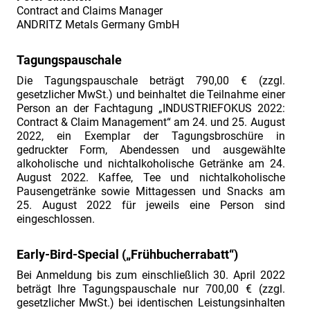
2019:
Contract and Claims Manager
ANDRITZ Metals Germany GmbH
Contract
&
Tagungspauschale
Claim
Die Tagungspauschale beträgt 790,00 € (zzgl.
Management“
gesetzlicher MwSt.) und beinhaltet die Teilnahme einer
am
Person an der Fachtagung „INDUSTRIEFOKUS 2022:
02./
Contract & Claim Management“ am 24. und 25. August
2022, ein Exemplar der Tagungsbroschüre in
03.07.2019".
gedruckter Form, Abendessen und ausgewählte
Vorstellung
alkoholische und nichtalkoholische Getränke am 24.
August 2022. Kaffee, Tee und nichtalkoholische
Fachreferent
Pausengetränke sowie Mittagessen und Snacks am
Herr
25. August 2022 für jeweils eine Person sind
Dr.
eingeschlossen.
Ulrich
Early-Bird-Special („Frühbucherrabatt“)
Hagel
Bei Anmeldung bis zum einschließlich 30. April 2022
Fachtagung
beträgt Ihre Tagungspauschale nur 700,00 € (zzgl.
„Industriefokus
gesetzlicher MwSt.) bei identischen Leistungsinhalten