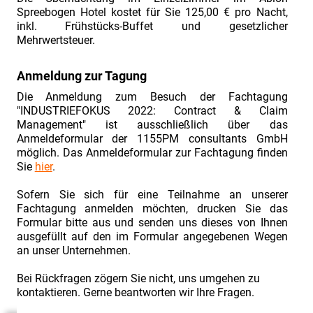
zur
Spreebogen Hotel kostet für Sie 125,00 € pro Nacht,
2.
inkl. Frühstücks-Buffet und gesetzlicher
Mehrwertsteuer.
Fachtagung
„Industriefokus
Anmeldung zur Tagung
2019:
Die Anmeldung zum Besuch der Fachtagung
Contract
"INDUSTRIEFOKUS 2022: Contract & Claim
&
Management" ist ausschließlich über das
Anmeldeformular der 1155PM consultants GmbH
Claim
möglich. Das Anmeldeformular zur Fachtagung finden
Management“
Sie
hier
.
am
Sofern Sie sich für eine Teilnahme an unserer
02./
Fachtagung anmelden möchten, drucken Sie das
03.07.2019"
Formular bitte aus und senden uns dieses von Ihnen
ausgefüllt auf den im Formular angegebenen Wegen
Einladung
an unser Unternehmen.
zur
Bei Rückfragen zögern Sie nicht, uns umgehen zu
2.
kontaktieren. Gerne beantworten wir Ihre Fragen.
Fachtagung