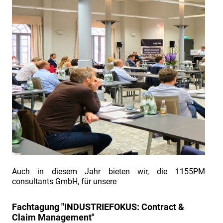
INDUSTRIEFOKUS
2022
Bericht
zur
Fachtagung
"Industriefokus
2018:
Contract
&
Claim
Management"
Einladung
zur
Auch in diesem Jahr bieten wir, die 1155PM
consultants GmbH, für unsere
Fachtagung
"Industriefokus
Fachtagung "INDUSTRIEFOKUS: Contract &
2018:
Claim Management"