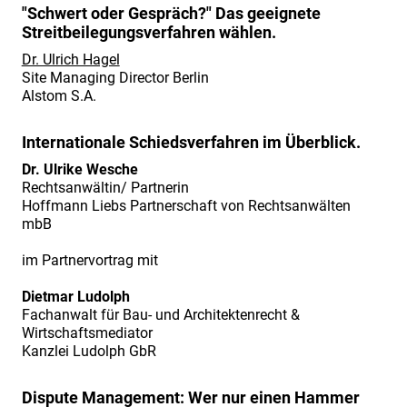
&
"Schwert oder Gespräch?" Das geeignete
Streitbeilegungsverfahren wählen.
Claim
Management"
Dr. Ulrich Hagel
Site Managing Director Berlin
Bericht
Alstom S.A.
zur
Fachtagung
Internationale Schiedsverfahren im Überblick.
„Industriefokus
Dr. Ulrike Wesche
2019:
Rechtsanwältin/ Partnerin
Hoffmann Liebs Partnerschaft von Rechtsanwälten
Contract
mbB
&
im Partnervortrag mit
Claim
Management“
Dietmar Ludolph
vom
Fachanwalt für Bau- und Architektenrecht &
Wirtschaftsmediator
02./
Kanzlei Ludolph GbR
03.07.2019.
Fachtagung
Dispute Management: Wer nur einen Hammer