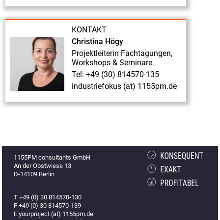
&
Tagungsbericht
KONTAKT
INDUSTRIEFOKUS
Christina Högy
2021:
Projektleiterin Fachtagungen,
Contract
Workshops & Seminare.
&
Tel: +49 (30) 814570-135
Claim
industriefokus (at) 1155pm.de
Management.
Vortrag
„Konsortium
&
Co.
1155PM consultants GmbH
An der Obstwiese 13
–
D-14109 Berlin
Projektbeteiligung
auf
T +49 (0) 30 814570-130
F +49 (0) 30 814570-139
Augenhöhe
E yourproject (at) 1155pm.de