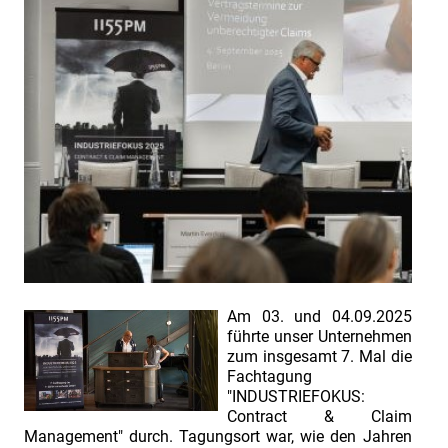
INDUSTRIEFOKUS
2022
INDUSTRIEFOKUS
2023
INDUSTRIEFOKUS
2024
INDUSTRIEFOKUS
2025
INDUSTRIEFOKUS
2025:
Contract
&
Am 03. und 04.09.2025
führte unser Unternehmen
Claim
zum insgesamt 7. Mal die
Management.
Fachtagung
"INDUSTRIEFOKUS:
Einladung
Contract & Claim
zur
Management" durch. Tagungsort war, wie den Jahren