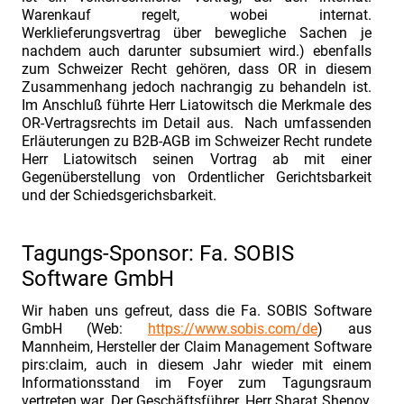
Frühbucherrabatt.
Warenkauf regelt, wobei internat.
INDUSTRIEFOKUS
Werklieferungsvertrag über bewegliche Sachen je
nachdem auch darunter subsumiert wird.) ebenfalls
2026
zum Schweizer Recht gehören, dass OR in diesem
1155PM
Zusammenhang jedoch nachrangig zu behandeln ist.
Im Anschluß führte Herr Liatowitsch die Merkmale des
Wissen
OR-Vertragsrechts im Detail aus. Nach umfassenden
Erläuterungen zu B2B-AGB im Schweizer Recht rundete
Vertrauen
Herr Liatowitsch seinen Vortrag ab mit einer
Gegenüberstellung von Ordentlicher Gerichtsbarkeit
Mitarbeiten
und der Schiedsgerichsbarkeit.
Tagungs-Sponsor: Fa. SOBIS
Software GmbH
Wir haben uns gefreut, dass die Fa. SOBIS Software
GmbH (Web:
https://www.sobis.com/de
) aus
Mannheim, Hersteller der Claim Management Software
pirs:claim, auch in diesem Jahr wieder mit einem
Informationsstand im Foyer zum Tagungsraum
vertreten war. Der Geschäftsführer, Herr Sharat Shenoy,