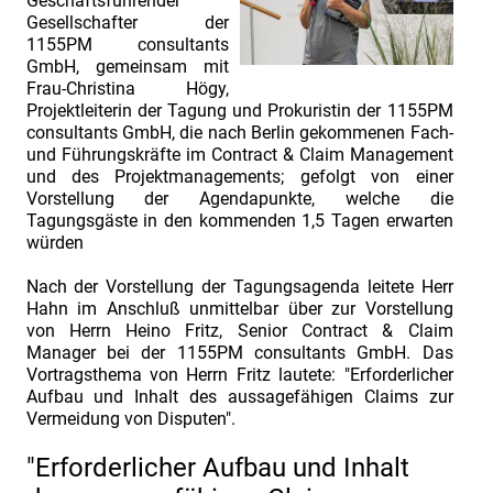
Geschäftsführender
Management.
Gesellschafter der
Vortragsvorstellung
1155PM consultants
GmbH, gemeinsam mit
Gerald
Frau-Christina Högy,
Münz.
Projektleiterin der Tagung und Prokuristin der 1155PM
INDUSTRIEFOKUS
consultants GmbH, die nach Berlin gekommenen Fach-
und Führungskräfte im Contract & Claim Management
2025:
und des Projektmanagements; gefolgt von einer
Contract
Vorstellung der Agendapunkte, welche die
Tagungsgäste in den kommenden 1,5 Tagen erwarten
&
würden
Claim
Management.
Nach der Vorstellung der Tagungsagenda leitete Herr
Hahn im Anschluß unmittelbar über zur Vorstellung
Vortragsvorstellung
von Herrn Heino Fritz, Senior Contract & Claim
Martin
Manager bei der 1155PM consultants GmbH. Das
Vortragsthema von Herrn Fritz lautete: "Erforderlicher
Everding.
Aufbau und Inhalt des aussagefähigen Claims zur
INDUSTRIEFOKUS
Vermeidung von Disputen".
2025:
"Erforderlicher Aufbau und Inhalt
Contract