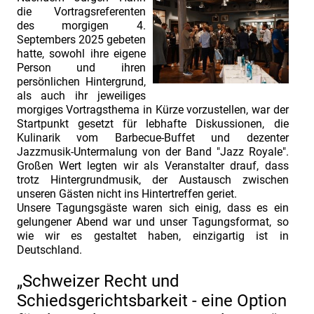
2025:
die Vortragsreferenten
Contract
des morgigen 4.
Septembers 2025 gebeten
&
hatte, sowohl ihre eigene
Claim
Person und ihren
persönlichen Hintergrund,
Management.
als auch ihr jeweiliges
Vortragsvorstellung
morgiges Vortragsthema in Kürze vorzustellen, war der
Dietmar
Startpunkt gesetzt für lebhafte Diskussionen, die
Kulinarik vom Barbecue-Buffet und dezenter
Ludolph.
Jazzmusik-Untermalung von der Band "Jazz Royale".
INDUSTRIEFOKUS
Großen Wert legten wir als Veranstalter drauf, dass
trotz Hintergrundmusik, der Austausch zwischen
2025:
unseren Gästen nicht ins Hintertreffen geriet.
Contract
Unsere Tagungsgäste waren sich einig, dass es ein
&
gelungener Abend war und unser Tagungsformat, so
wie wir es gestaltet haben, einzigartig ist in
Claim
Deutschland.
Management.
„Schweizer Recht und
Last
Schiedsgerichtsbarkeit - eine Option
Call