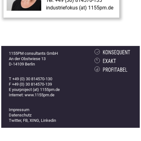
Tel: +49 (30) 814570-135
industriefokus (at) 1155pm.de
1155PM consultants GmbH
An der Obstwiese 13
D-14109 Berlin
T +49 (0) 30 814570-130
F +49 (0) 30 814570-139
E yourproject (at) 1155pm.de
Internet: www.1155pm.de
Impressum
Datenschutz
Twitter
,
FB
,
XING
,
Linkedin