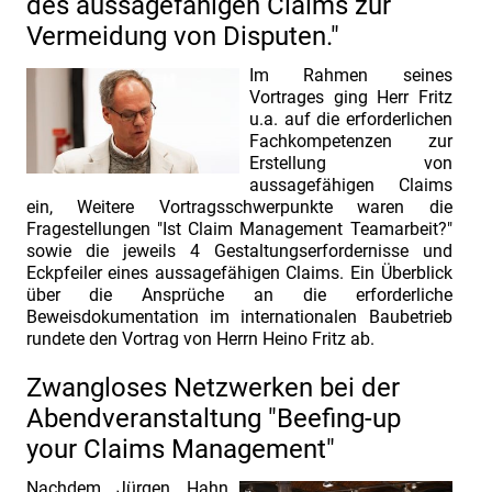
des aussagefähigen Claims zur
&
Vermeidung von Disputen."
Claim
Management.
Im Rahmen seines
Vortrages ging Herr Fritz
Vortragsvorstellung
u.a. auf die erforderlichen
Heino
Fachkompetenzen zur
Fritz.
Erstellung von
aussagefähigen Claims
INDUSTRIEFOKUS
ein, Weitere Vortragsschwerpunkte waren die
2025:
Fragestellungen "Ist Claim Management Teamarbeit?"
sowie die jeweils 4 Gestaltungserfordernisse und
Contract
Eckpfeiler eines aussagefähigen Claims. Ein Überblick
&
über die Ansprüche an die erforderliche
Claim
Beweisdokumentation im internationalen Baubetrieb
rundete den Vortrag von Herrn Heino Fritz ab.
Management.
Vortragsvorstellung
Zwangloses Netzwerken bei der
David
Abendveranstaltung "Beefing-up
Liatowitsch.
your Claims Management"
INDUSTRIEFOKUS
Nachdem Jürgen Hahn