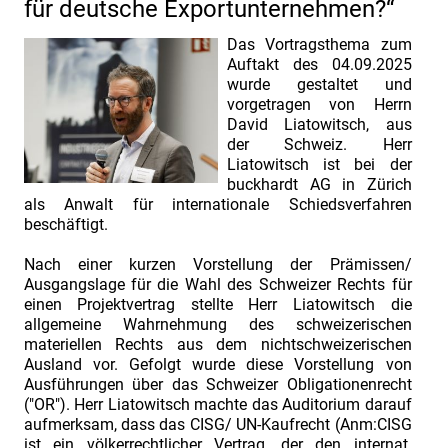
für deutsche Exportunternehmen?“
Frühbucherrabatt.
INDUSTRIEFOKUS
Das Vortragsthema zum
2025:
Auftakt des 04.09.2025
wurde gestaltet und
Contract
vorgetragen von Herrn
&
David Liatowitsch, aus
der Schweiz. Herr
Claim
Liatowitsch ist bei der
Management.
buckhardt AG in Zürich
Call
als Anwalt für internationale Schiedsverfahren
beschäftigt.
for
papers.
Nach einer kurzen Vorstellung der Prämissen/
Ausgangslage für die Wahl des Schweizer Rechts für
INDUSTRIEFOKUS
einen Projektvertrag stellte Herr Liatowitsch die
2025:
allgemeine Wahrnehmung des schweizerischen
Contract
materiellen Rechts aus dem nichtschweizerischen
Ausland vor. Gefolgt wurde diese Vorstellung von
&
Ausführungen über das Schweizer Obligationenrecht
Claim
("OR"). Herr Liatowitsch machte das Auditorium darauf
aufmerksam, dass das CISG/ UN-Kaufrecht (Anm:CISG
Management.
ist ein völkerrechtlicher Vertrag, der den internat.