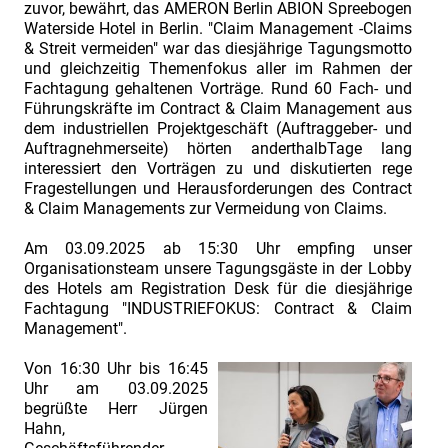
Fachtagung.
zuvor, bewährt, das AMERON Berlin ABION Spreebogen
Waterside Hotel in Berlin. "Claim Management -Claims
INDUSTRIEFOKUS
& Streit vermeiden" war das diesjährige Tagungsmotto
2025:
und gleichzeitig Themenfokus aller im Rahmen der
Fachtagung gehaltenen Vorträge. Rund 60 Fach- und
Contract
Führungskräfte im Contract & Claim Management aus
&
dem industriellen Projektgeschäft (Auftraggeber- und
Claim
Auftragnehmerseite) hörten anderthalbTage lang
interessiert den Vorträgen zu und diskutierten rege
Management.
Fragestellungen und Herausforderungen des Contract
Erinnerung
& Claim Managements zur Vermeidung von Claims.
an
Am 03.09.2025 ab 15:30 Uhr empfing unser
den
Organisationsteam unsere Tagungsgäste in der Lobby
Anmeldeschluss.
des Hotels am Registration Desk für die diesjährige
Fachtagung
"INDUSTRIEFOKUS: Contract & Claim
INDUSTRIEFOKUS
Management".
2025:
Von 16:30 Uhr bis 16:45
Contract
Uhr am 03.09.2025
&
begrüßte Herr Jürgen
Claim
Hahn,