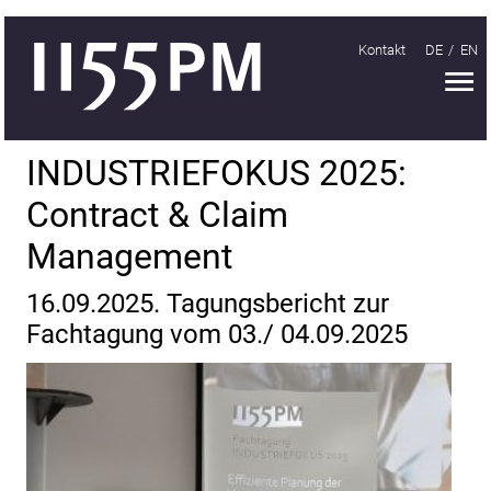
Kontakt
DE
EN
H
Handeln
INDUSTRIEFOKUS 2025:
Organisieren
Contract & Claim
Lernen
Management
Treffen
16.09.2025. Tagungsbericht zur
INDUSTRIEFOKUS
Fachtagung vom 03./ 04.09.2025
2018
INDUSTRIEFOKUS
2019
INDUSTRIEFOKUS
2021