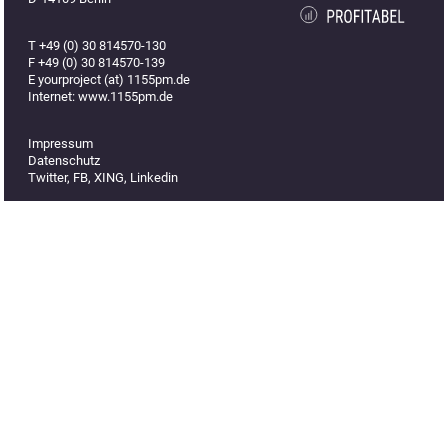
T +49 (0) 30 814570-130
F +49 (0) 30 814570-139
E yourproject (at) 1155pm.de
Internet: www.1155pm.de
Impressum
Datenschutz
Twitter
,
FB
,
XING
,
Linkedin