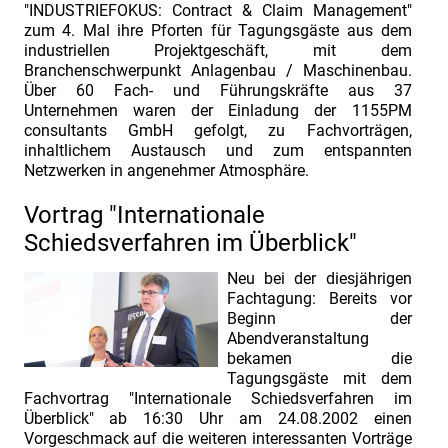
Management.
"INDUSTRIEFOKUS: Contract & Claim Management"
zum 4. Mal ihre Pforten für Tagungsgäste aus dem
Einladung
industriellen Projektgeschäft, mit dem
zur
Branchenschwerpunkt Anlagenbau / Maschinenbau.
Über 60 Fach- und Führungskräfte aus 37
Fachtagung
Unternehmen waren der Einladung der 1155PM
INDUSTRIEFOKUS
consultants GmbH gefolgt, zu Fachvorträgen,
2022:
inhaltlichem Austausch und zum entspannten
Netzwerken in angenehmer Atmosphäre.
Contract
&Claim
Vortrag "Internationale
Management
Schiedsverfahren im Überblick"
INDUSTRIEFOKUS
Neu bei der diesjährigen
2022:
Fachtagung: Bereits vor
Contract
Beginn der
Abendveranstaltung
&
bekamen die
Claim
Tagungsgäste mit dem
Fachvortrag "Internationale Schiedsverfahren im
Management.
Überblick" ab 16:30 Uhr am 24.08.2002 einen
Frühbucherrabatt
Vorgeschmack auf die weiteren interessanten Vorträge