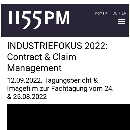
Kontakt
DE
EN
H
Handeln
INDUSTRIEFOKUS 2022:
Organisieren
Contract & Claim
Lernen
Management
Treffen
12.09.2022. Tagungsbericht &
INDUSTRIEFOKUS
Imagefilm zur Fachtagung vom 24.
2018
& 25.08.2022
INDUSTRIEFOKUS
2019
INDUSTRIEFOKUS
2021