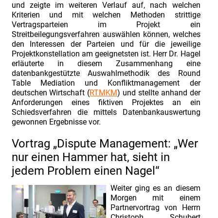
Frau
und zeigte im weiteren Verlauf auf, nach welchen
Kriterien und mit welchen Methoden strittige
Isabelle
Vertragsparteien im Projekt ein
Göllner.
Streitbeilegungsverfahren auswählen können, welches
den Interessen der Parteien und für die jeweilige
Thema:
Projektkonstellation am geeignetsten ist. Herr Dr. Hagel
„Verhandlungen
erläuterte in diesem Zusammenhang eine
gewinnen
datenbankgestützte Auswahlmethodik des Round
Table Mediation und Konfliktmanagement der
–
deutschen Wirtschaft (
RTMKM
) und stellte anhand der
die
Anforderungen eines fiktiven Projektes an ein
Schiedsverfahren die mittels Datenbankauswertung
geheimen
gewonnen Ergebnisse vor.
Botschaften
des
Vortrag „Dispute Management: „Wer
Körpers
nur einen Hammer hat, sieht in
und
jedem Problem einen Nagel“
der
Weiter ging es an diesem
Stimme“
Morgen mit einem
Partnervortrag von Herrn
INDUSTRIEFOKUS
Christoph Schubert