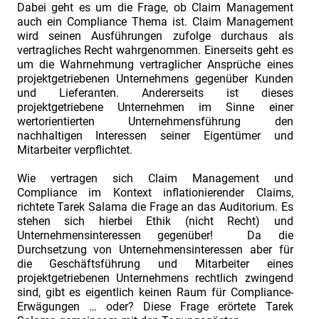
„Schwert
Dabei geht es um die Frage, ob Claim Management
auch ein Compliance Thema ist. Claim Management
oder
wird seinen Ausführungen zufolge durchaus als
Gespräch?
vertragliches Recht wahrgenommen. Einerseits geht es
um die Wahrnehmung vertraglicher Ansprüche eines
Das
projektgetriebenen Unternehmens gegenüber Kunden
richtige
und Lieferanten. Andererseits ist dieses
Streitbeilegungsinstrument
projektgetriebene Unternehmen im Sinne einer
wertorientierten Unternehmensführung den
wählen"
nachhaltigen Interessen seiner Eigentümer und
INDUSTRIEFOKUS
Mitarbeiter verpflichtet.
2022:
Wie vertragen sich Claim Management und
Contract
Compliance im Kontext inflationierender Claims,
&
richtete Tarek Salama die Frage an das Auditorium. Es
stehen sich hierbei Ethik (nicht Recht) und
Claim
Unternehmensinteressen gegenüber! Da die
Management.
Durchsetzung von Unternehmensinteressen aber für
die Geschäftsführung und Mitarbeiter eines
Vortrags-
projektgetriebenen Unternehmens rechtlich zwingend
und
sind, gibt es eigentlich keinen Raum für Compliance-
Referentenvorstellung
Erwägungen … oder? Diese Frage erörtete Tarek