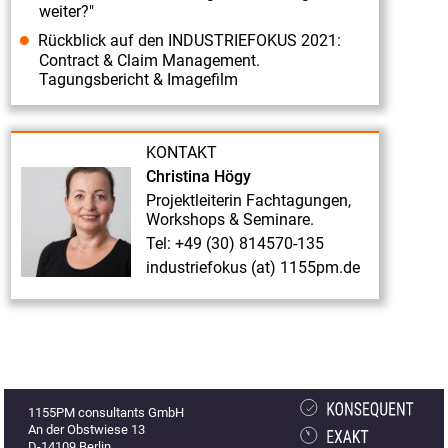
weiter?"
Rückblick auf den INDUSTRIEFOKUS 2021:
Contract & Claim Management.
Tagungsbericht & Imagefilm
KONTAKT
Christina Högy
Projektleiterin Fachtagungen,
Workshops & Seminare.
Tel: +49 (30) 814570-135
industriefokus (at) 1155pm.de
1155PM consultants GmbH
An der Obstwiese 13
D-14109 Berlin