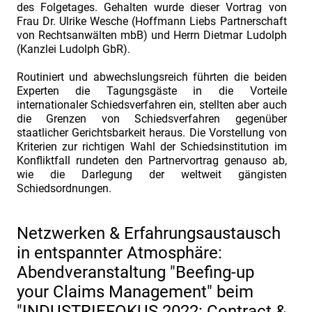
bis
des Folgetages. Gehalten wurde dieser Vortrag von
Frau Dr. Ulrike Wesche (Hoffmann Liebs Partnerschaft
zum
von Rechtsanwälten mbB) und Herrn Dietmar Ludolph
30.04.2022.
(Kanzlei Ludolph GbR).
INDUSTRIEFOKUS
Routiniert und abwechslungsreich führten die beiden
2022:
Experten die Tagungsgäste in die Vorteile
Contract
internationaler Schiedsverfahren ein, stellten aber auch
die Grenzen von Schiedsverfahren gegenüber
&
staatlicher Gerichtsbarkeit heraus. Die Vorstellung von
Claim
Kriterien zur richtigen Wahl der Schiedsinstitution im
Konfliktfall rundeten den Partnervortrag genauso ab,
Management.
wie die Darlegung der weltweit gängisten
Vortrags-
Schiedsordnungen.
und
Referentenvorstellung
Netzwerken & Erfahrungsaustausch
Frau
in entspannter Atmosphäre:
Dr.
Abendveranstaltung "Beefing-up
Ulrike
your Claims Management" beim
Wesche
"INDUSTRIEFOKUS 2022: Contract &