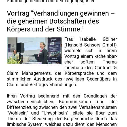
Salama gemeinsam mit den Tagungsgästen.
Herr
Tarek
Vortrag "Verhandlungen gewinnen –
Salama.
die geheimen Botschaften des
Thema:
Körpers und der Stimme."
„Ist
Frau Isabelle Göllner
Claim
(Hensold Sensors GmbH)
Management
widmete sich in ihrem
Vortrag einem -scheinbar-
ein
eher softem Thema
Compliance-
innerhalb des Contract &
Claim Managements, der Körpersprache und dem
Thema?"
stimmlichen Ausdruck des jeweiligen Gegenübers in
INDUSTRIEFOKUS
Claim- und Vertragsverhandlungen.
2022:
Ihren Vortrag beginnend mit den Grundlagen der
Contract
zwischenmenschlichen Kommunikation und der
&
Differenzierung zwischen den zwei Verhaltensmustern
"Wohlsein" und "Unwohlsein" leitete sie über zum
Claim
Thema der Steuerung der Körpersprache durch das
Management.
limbische System, welches dazu dient, den Menschen