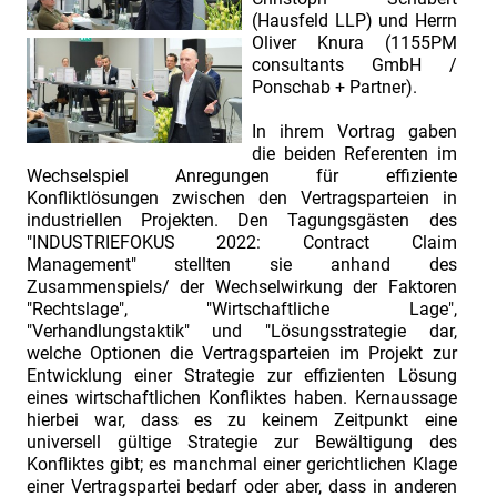
2022:
(Hausfeld LLP) und Herrn
Contract
Oliver Knura (1155PM
consultants GmbH /
&
Ponschab + Partner).
Claim
In ihrem Vortrag gaben
Management.
die beiden Referenten im
Vortrags-
Wechselspiel Anregungen für effiziente
und
Konfliktlösungen zwischen den Vertragsparteien in
industriellen Projekten. Den Tagungsgästen des
Referentenvorstellung
"INDUSTRIEFOKUS 2022: Contract Claim
Herr
Management" stellten sie anhand des
Zusammenspiels/ der Wechselwirkung der Faktoren
Peter
"Rechtslage", "Wirtschaftliche Lage",
Simoneit.
"Verhandlungstaktik" und "Lösungsstrategie dar,
Thema:
welche Optionen die Vertragsparteien im Projekt zur
Entwicklung einer Strategie zur effizienten Lösung
„Wie
eines wirtschaftlichen Konfliktes haben. Kernaussage
erstellt
hierbei war, dass es zu keinem Zeitpunkt eine
universell gültige Strategie zur Bewältigung des
man
Konfliktes gibt; es manchmal einer gerichtlichen Klage
einen
einer Vertragspartei bedarf oder aber, dass in anderen