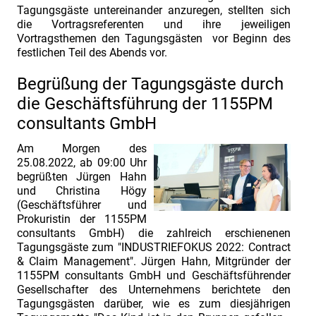
und
Tagungsgäste untereinander anzuregen, stellten sich
die Vortragsreferenten und ihre jeweiligen
Referentenvorstellung
Vortragsthemen den Tagungsgästen vor Beginn des
Herr
festlichen Teil des Abends vor.
Christoph
Begrüßung der Tagungsgäste durch
Schubert
die Geschäftsführung der 1155PM
und
consultants GmbH
Herr
Oliver
Am Morgen des
25.08.2022, ab 09:00 Uhr
Knura.
begrüßten Jürgen Hahn
Thema:
und Christina Högy
„Dispute
(Geschäftsführer und
Prokuristin der 1155PM
Management:
consultants GmbH) die zahlreich erschienenen
„Wer
Tagungsgäste zum "INDUSTRIEFOKUS 2022: Contract
& Claim Management". Jürgen Hahn, Mitgründer der
nur
1155PM consultants GmbH und Geschäftsführender
einen
Gesellschafter des Unternehmens berichtete den
Hammer
Tagungsgästen darüber, wie es zum diesjährigen