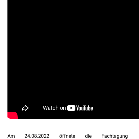
INDUSTRIEFOKUS
2022
INDUSTRIEFOKUS
2022:
Contract
&
Claim
Management.
Call
for
papers.
INDUSTRIEFOKUS
2022:
Contract
&
Claim
Am 24.08.2022 öffnete die Fachtagung