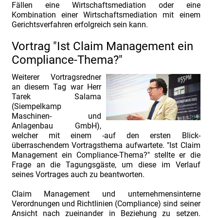
prüfbaren
Fällen eine Wirtschaftsmediation oder eine
Kombination einer Wirtschaftsmediation mit einem
Claim?“
Gerichtsverfahren erfolgreich sein kann.
INDUSTRIEFOKUS
Vortrag "Ist Claim Management ein
2022:
Compliance-Thema?"
Contract
&
Weiterer Vortragsredner
Claim
an diesem Tag war Herr
Tarek Salama
Management.
(Siempelkamp
Vortrags-
Maschinen- und
Anlagenbau GmbH),
und
welcher mit einem -auf den ersten Blick-
Referentenvorstellung
überraschendem Vortragsthema aufwartete. "Ist Claim
Herr
Management ein Compliance-Thema?" stellte er die
Frage an die Tagungsgäste, um diese im Verlauf
Dr.
seines Vortrages auch zu beantworten.
Ulrich
Claim Management und unternehmensinterne
Hagel.
Verordnungen und Richtlinien (Compliance) sind seiner
Thema:
Ansicht nach zueinander in Beziehung zu setzen.