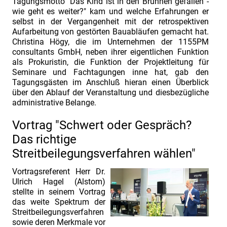
Tagungsmotto "Das Kind ist in den Brunnen gefallen -
hat
wie geht es weiter?" kam und welche Erfahrungen er
sieht
selbst in der Vergangenheit mit der retrospektiven
Aufarbeitung von gestörten Bauabläufen gemacht hat.
in
Christina Högy, die im Unternehmen der 1155PM
jedem
consultants GmbH, neben ihrer eigentlichen Funktion
Problem
als Prokuristin, die Funktion der Projektleitung für
Seminare und Fachtagungen inne hat, gab den
einen
Tagungsgästen im Anschluß hieran einen Überblick
Nagel“
über den Ablauf der Veranstaltung und diesbezügliche
administrative Belange.
INDUSTRIEFOKUS
2022:
Vortrag "Schwert oder Gespräch?
Contract
Das richtige
&
Streitbeilegungsverfahren wählen"
Claim
Vortragsreferent Herr Dr.
Management.
Ulrich Hagel (Alstom)
Vortrags-
stellte in seinem Vortrag
das weite Spektrum der
und
Streitbeilegungsverfahren
Referentenvorstellung
sowie deren Merkmale vor