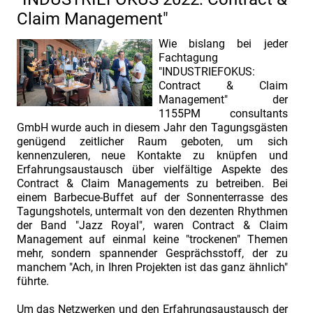
und
Claim Management"
Herr
Wie bislang bei jeder
Dietmar
Fachtagung
Ludolph.
"INDUSTRIEFOKUS:
Thema:
Contract & Claim
Management" der
"Internationale
1155PM consultants
Schiedsverfahren
GmbH wurde auch in diesem Jahr den Tagungsgästen
genügend zeitlicher Raum geboten, um sich
im
kennenzuleren, neue Kontakte zu knüpfen und
Überblick"
Erfahrungsaustausch über vielfältige Aspekte des
INDUSTRIEFOKUS
Contract & Claim Managements zu betreiben. Bei
einem Barbecue-Buffet auf der Sonnenterrasse des
2022:
Tagungshotels, untermalt von den dezenten Rhythmen
Contract
der Band "Jazz Royal", waren Contract & Claim
Management auf einmal keine "trockenen" Themen
&
mehr, sondern spannender Gesprächsstoff, der zu
Claim
manchem "Ach, in Ihren Projekten ist das ganz ähnlich"
Management.
führte.
Vortrags-
Um das Netzwerken und den Erfahrungsaustausch der