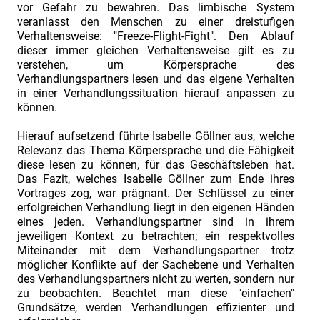
Erste
vor Gefahr zu bewahren. Das limbische System
veranlasst den Menschen zu einer dreistufigen
Eindrücke
Verhaltensweise: "Freeze-Flight-Fight". Den Ablauf
der
dieser immer gleichen Verhaltensweise gilt es zu
verstehen, um Körpersprache des
Fachtagung
Verhandlungspartners lesen und das eigene Verhalten
vom
in einer Verhandlungssituation hierauf anpassen zu
24.
können.
und
Hierauf aufsetzend führte Isabelle Göllner aus, welche
25.08.2022
Relevanz das Thema Körpersprache und die Fähigkeit
diese lesen zu können, für das Geschäftsleben hat.
INDUSTRIEFOKUS
Das Fazit, welches Isabelle Göllner zum Ende ihres
2023
Vortrages zog, war prägnant. Der Schlüssel zu einer
INDUSTRIEFOKUS
erfolgreichen Verhandlung liegt in den eigenen Händen
eines jeden. Verhandlungspartner sind in ihrem
2024
jeweiligen Kontext zu betrachten; ein respektvolles
INDUSTRIEFOKUS
Miteinander mit dem Verhandlungspartner trotz
möglicher Konflikte auf der Sachebene und Verhalten
2025
des Verhandlungspartners nicht zu werten, sondern nur
INDUSTRIEFOKUS
zu beobachten. Beachtet man diese "einfachen"
2026
Grundsätze, werden Verhandlungen effizienter und