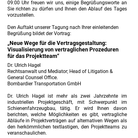
Claim
09:00 Uhr freuen wir uns, einige Begrüßungsworte an
Sie richten zu dürfen und Ihnen den Ablauf des Tages
Management“
vorzustellen.
am
Den Auftakt unserer Tagung nach Ihrer einleitenden
02./
Begrüßung bildet der Vortrag:
03.07.2019".
„Neue Wege für die Vertragsgestaltung:
Vorstellung
Visualisierung von vertraglichen Prozeduren
Fachreferent
für das Projektteam“
Herr
Dr. Ulrich Hagel
Rechtsanwalt und Mediator; Head of Litigation &
Florian
General Counsel Office.
Cahn
Bombardier Transportation GmbH
Fachtagung
Dr. Ulrich Hagel ist mehr als zwei Jahrzehnte im
„Industriefokus
industriellen Projektgeschäft, mit Schwerpunkt im
2019:
Schienenfahrzeugbau, tätig. Er wird Ihnen davon
berichten, welche Möglichkeiten es gibt, vertragliche
Contract
Abläufe in Projektverträgen auf alternativen Wegen als
&
den herkömmlichen textlastigen, den Projektteams zu
Claim
veranschaulichen.