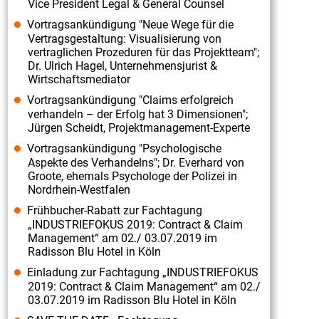
Vice President Legal & General Counsel
systematisch
Vortragsankündigung "Neue Wege für die
vorbeugen"
Vertragsgestaltung: Visualisierung von
INDUSTRIEFOKUS
vertraglichen Prozeduren für das Projektteam";
2021:
Dr. Ulrich Hagel, Unternehmensjurist &
Wirtschaftsmediator
Contract
Vortragsankündigung "Claims erfolgreich
&
verhandeln – der Erfolg hat 3 Dimensionen";
Claim
Jürgen Scheidt, Projektmanagement-Experte
Management.
Vortragsankündigung "Psychologische
Aspekte des Verhandelns"; Dr. Everhard von
Vortrag
Groote, ehemals Psychologe der Polizei in
"Die
Nordrhein-Westfalen
Bedenkenanzeige:
Frühbucher-Rabatt zur Fachtagung
Ärgernis
„INDUSTRIEFOKUS 2019: Contract & Claim
Management“ am 02./ 03.07.2019 im
oder
Radisson Blu Hotel in Köln
willkommener
Einladung zur Fachtagung „INDUSTRIEFOKUS
Hinweis?"
2019: Contract & Claim Management“ am 02./
03.07.2019 im Radisson Blu Hotel in Köln
INDUSTRIEFOKUS