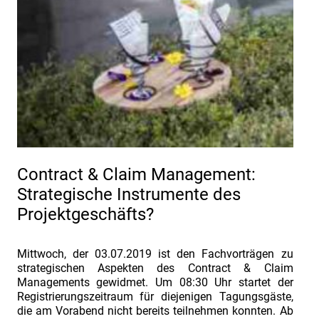
zur
Fachtagung
„Industriefokus
2019:
Contract
&
Claim
Management“
vom
Contract & Claim Management:
02./
Strategische Instrumente des
03.07.2019.
Projektgeschäfts?
Fachtagung
„Industriefokus
Mittwoch, der 03.07.2019 ist den Fachvorträgen zu
2019:
strategischen Aspekten des Contract & Claim
Managements gewidmet. Um 08:30 Uhr startet der
Contract
Registrierungszeitraum für diejenigen Tagungsgäste,
&
die am Vorabend nicht bereits teilnehmen konnten. Ab