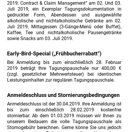
Claim
2019: Contract & Claim Management“ am 02. Und 03.
Juli 2019, ein Exemplar Tagungsdokumentation in
Management“
gedruckter Form, Abendessen und ausgewählte
am
alkoholische und nichtalkoholische Getränke am 02.
Juli 2019, Mittagessen (3-Gänge-Menü oder Buffet),
02./
Kaffee, Tee und nichtalkoholische Pausengetränke
03.07.2019"
sowie Snacks am 03. Juli 2019.
SAVE
THE
Early-Bird-Special („Frühbucherrabatt“)
DATE
Bei Anmeldung bis zum einschließlich 28. Februar
2019 beträgt Ihre Tagungspauschale nur 400,00 €
-
(zzgl. gesetzlicher Mehrwertsteuer) bei identischen
Fachtagung
Leistungsinhalten zur regulären Tagungspauschale.
„Industriefokus
2019:
Anmeldeschluss und Stornierungsbedingungen
Contract
Anmeldeschluss ist der 30.04.2019. Ihre Anmeldung ist
&
bis zum einschließlich 28.02.2019 kostenfrei
stornierbar. Ab dem 01.03.2019 müssen wir Ihnen zu
Claim
unserem Bedauern die volle Tagungspauschale als
Management“
Stornogebühr berechnen. Gerne könne Sie uns jedoch