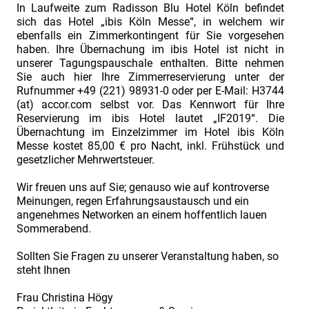
Contract
In Laufweite zum Radisson Blu Hotel Köln befindet
sich das Hotel „ibis Köln Messe“, in welchem wir
&
ebenfalls ein Zimmerkontingent für Sie vorgesehen
Claim
haben. Ihre Übernachung im ibis Hotel ist nicht in
unserer Tagungspauschale enthalten. Bitte nehmen
Management.
Sie auch hier Ihre Zimmerreservierung unter der
Vortrag
Rufnummer +49 (221) 98931-0 oder per E-Mail: H3744
„Zuckerbrot
(at) accor.com selbst vor. Das Kennwort für Ihre
Reservierung im ibis Hotel lautet „IF2019“. Die
und
Übernachtung im Einzelzimmer im Hotel ibis Köln
Peitsche
Messe kostet 85,00 € pro Nacht, inkl. Frühstück und
gesetzlicher Mehrwertsteuer.
-
Erfahrungen
Wir freuen uns auf Sie; genauso wie auf kontroverse
mit
Meinungen, regen Erfahrungsaustausch und ein
angenehmes Networken an einem hoffentlich lauen
Bonus-/
Sommerabend.
Malus-
Sollten Sie Fragen zu unserer Veranstaltung haben, so
Regelungen
steht Ihnen
in
Projektverträgen.“
Frau Christina Högy