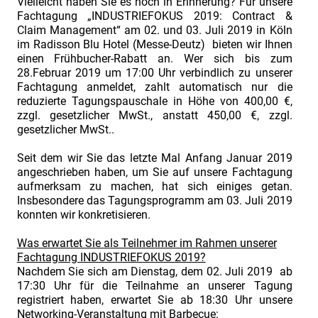
Vielleicht haben Sie es noch in Erinnerung? Für unsere
Die
Fachtagung „INDUSTRIEFOKUS 2019: Contract &
Fachtagung
Claim Management“ am 02. und 03. Juli 2019 in Köln
im Radisson Blu Hotel (Messe-Deutz) bieten wir Ihnen
für
einen Frühbucher-Rabatt an. Wer sich bis zum
Praktiker
28.Februar 2019 um 17:00 Uhr verbindlich zu unserer
im
Fachtagung anmeldet, zahlt automatisch nur die
reduzierte Tagungspauschale in Höhe von 400,00 €,
industriellen
zzgl. gesetzlicher MwSt., anstatt 450,00 €, zzgl.
Projektgeschäft
gesetzlicher MwSt..
Call
Seit dem wir Sie das letzte Mal Anfang Januar 2019
for
angeschrieben haben, um Sie auf unsere Fachtagung
Papers.
aufmerksam zu machen, hat sich einiges getan.
Insbesondere das Tagungsprogramm am 03. Juli 2019
Industriefokus
konnten wir konkretisieren.
2018:
Was erwartet Sie als Teilnehmer im Rahmen unserer
Contract
Fachtagung INDUSTRIEFOKUS 2019?
&
Nachdem Sie sich am Dienstag, dem 02. Juli 2019 ab
Claim
17:30 Uhr für die Teilnahme an unserer Tagung
registriert haben, erwartet Sie ab 18:30 Uhr unsere
Management.
Networking-Veranstaltung mit Barbecue: