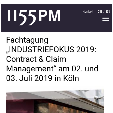
Kontakt
DE
EN
H
Handeln
Fachtagung
Organisieren
„INDUSTRIEFOKUS 2019:
Lernen
Contract & Claim
Treffen
Management“ am 02. und
INDUSTRIEFOKUS
03. Juli 2019 in Köln
2018
INDUSTRIEFOKUS
2019
Bericht
zur