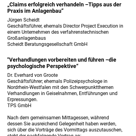
Management“
„Claims erfolgreich verhandeln –Tipps aus der
Praxis im Anlagenbau”
am
02./
Jürgen Scheidt
Geschäftsführer, ehemals Director Project Execution in
03.07.2019".
einem Unternehmen des verfahrenstechnischen
Vorstellung
Großanlagenbaus
Scheidt Beratungsgesellschaft GmbH
Fachreferent
Herr
"Verhandlungen vorbereiten und führen –die
Jürgen
psychologische Perspektive“
Scheidt
Dr. Everhard von Groote
Fachtagung
Geschäftsführer; ehemals Polizeipsychologe in
Nordrhein-Westfalen mit den Schwerpunktthemen
„Industriefokus
Verhandlungen in Geiselnahmen, Entführungen und
2019:
Erpressungen.
Contract
TPS GmbH
&
Nach dem gemeinsamen Mittagessen, während
Claim
dessen Sie ausreichend Gelegenheit haben werden,
sich über die Vorträge des Vormittags auszutauschen,
Management“
steht der nachfolgende Vortrag an: