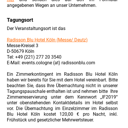
Contract
angegebenen Wegen an unser Unternehmen.
&
Claim
Tagungsort
Management.
Der Veranstaltungsort ist das
Vortrag
Radisson Blu Hotel Köln (Messe/ Deutz)
„Konsortium
Messe-Kreisel 3
&
D-50679 Köln
Tel: +49 (221) 277 20 3540
Co.
E-Mail: events.cologne (at) radissonblu.com
–
Ein Zimmerkontingent im Radisson Blu Hotel Köln
Projektbeteiligung
haben wir bereits für Sie mit dem Hotel vereinbart. Bitte
auf
beachten Sie, dass Ihre Übernachtung nicht in unserer
Augenhöhe
Tagungspauschale enthalten ist und nehmen bitte Ihre
Zimmerreservierung unter dem Kennwort „IF2019“
oder
unter obenstehenden Kontaktdetails im Hotel selbst
Haftungsfalle?“
vor. Die Übernachtung im Einzelzimmer im Radisson
Blu Hotel Köln kostet 120,00 € pro Nacht, inkl.
INDUSTRIEFOKUS
Frühstück und gesetzlicher Mehrwertsteuer.
2021: