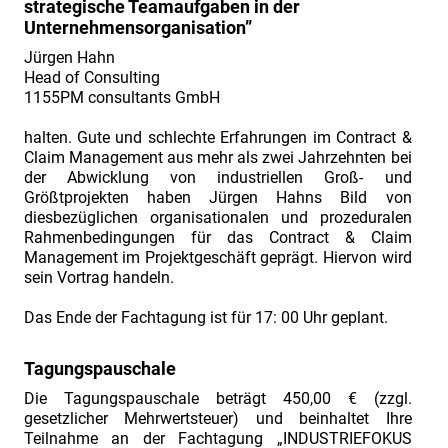
strategische Teamaufgaben in der
2019:
Unternehmensorganisation”
Contract
Jürgen Hahn
&
Head of Consulting
Claim
1155PM consultants GmbH
Management“
halten. Gute und schlechte Erfahrungen im Contract &
am
Claim Management aus mehr als zwei Jahrzehnten bei
02./
der Abwicklung von industriellen Groß- und
Größtprojekten haben Jürgen Hahns Bild von
03.07.2019"
diesbezüglichen organisationalen und prozeduralen
Einladung
Rahmenbedingungen für das Contract & Claim
Management im Projektgeschäft geprägt. Hiervon wird
zur
sein Vortrag handeln.
2.
Fachtagung
Das Ende der Fachtagung ist für 17: 00 Uhr geplant.
„Industriefokus
Tagungspauschale
2019:
Die Tagungspauschale beträgt 450,00 € (zzgl.
Contract
gesetzlicher Mehrwertsteuer) und beinhaltet Ihre
&
Teilnahme an der Fachtagung „INDUSTRIEFOKUS