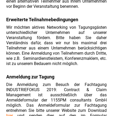
einen alternativen Teilnehmer aus Ihrem Unternehmen
am
vor Beginn der Veranstaltung benennen.
02./
03.07.2019"
Erweiterte Teilnahmebedingungen
INDUSTRIEFOKUS
Wir möchten aktives Networking von Tagungsgästen
2021:
unterschiedlicher Unternehmen auf unserer
Veranstaltung fördern.
Bitte haben Sie daher
Contract
Verständnis dafür, dass wir nur bis maximal drei
&
Teilnehmer aus einem Unternehmen berücksichtigen
Claim
können.
Eine Anmeldung von Teilnehmern durch Dritte,
wie z.B. Seminardienstleistern, Konferenzmaklern, etc.
Management.
ist zu unserem Bedauern
nicht möglich
.
Imagefilm
zur
Anmeldung zur Tagung
Fachtagung
Die Anmeldung zum Besuch der Fachtagung
&
INDUSTRIEFOKUS 2019: Contract & Claim
Management ist ausschließlich über das
Tagungsbericht
Anmeldeformular der 1155PM consultants GmbH
INDUSTRIEFOKUS
möglich. Das Anmeldeformular zur Fachtagung
entnehmen Sie bitte unserer Website zum Download
2021:
hier
und senden dies auf den im Formular