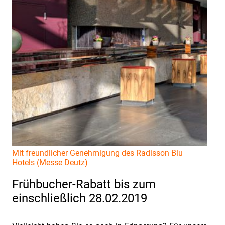
Fachtagung
"Industriefokus
2018:
Contract
&
Claim
Management"
Einladung
zur
Fachtagung
"Industriefokus
Mit freundlicher Genehmigung des Radisson Blu
2018:
Hotels (Messe Deutz)
Contract
Frühbucher-Rabatt bis zum
&
einschließlich 28.02.2019
Claim
Management".