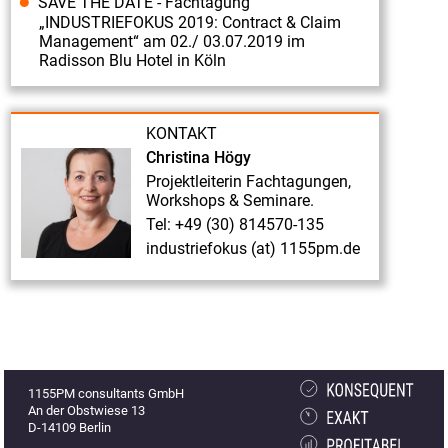
SAVE THE DATE - Fachtagung
2021:
„INDUSTRIEFOKUS 2019: Contract & Claim
Contract
Management“ am 02./ 03.07.2019 im
Radisson Blu Hotel in Köln
&
Claim
Management.
KONTAKT
Vortrag
Christina Högy
"Business
Projektleiterin Fachtagungen,
Workshops & Seminare.
Wargaming
Tel: +49 (30) 814570-135
als
industriefokus (at) 1155pm.de
Methode
zur
Verhandlungsvorbereitung"
INDUSTRIEFOKUS
2021:
1155PM consultants GmbH
Contract
An der Obstwiese 13
&
D-14109 Berlin