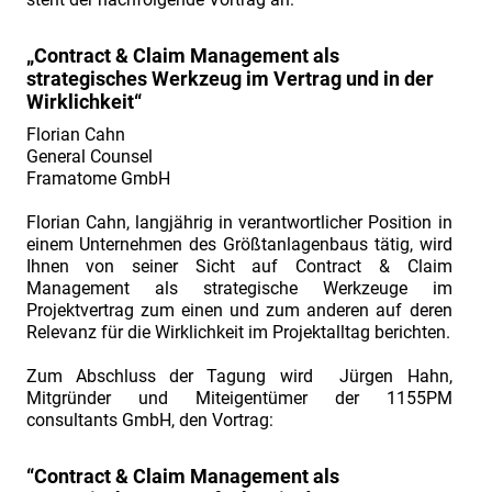
am
02./
„Contract & Claim Management als
03.07.2019".
strategisches Werkzeug im Vertrag und in der
Wirklichkeit“
Vorstellung
Fachreferent
Florian Cahn
General Counsel
Herr
Framatome GmbH
Dr.
Florian Cahn, langjährig in verantwortlicher Position in
Everhard
einem Unternehmen des Größtanlagenbaus tätig, wird
von
Ihnen von seiner Sicht auf Contract & Claim
Groote
Management als strategische Werkzeuge im
Projektvertrag zum einen und zum anderen auf deren
Fruehbucher-
Relevanz für die Wirklichkeit im Projektalltag berichten.
Rabatt
Zum Abschluss der Tagung wird Jürgen Hahn,
zur
Mitgründer und Miteigentümer der 1155PM
2.
consultants GmbH, den Vortrag:
Fachtagung
„Industriefokus
“Contract & Claim Management
als