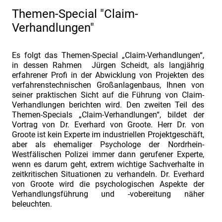
Management“
Themen-Special "Claim-
am
Verhandlungen"
02./
03.07.2019".
Es folgt das Themen-Special „Claim-Verhandlungen“,
Vorstellung
in dessen Rahmen Jürgen Scheidt, als langjährig
Fachreferent
erfahrener Profi in der Abwicklung von Projekten des
verfahrenstechnischen Großanlagenbaus, Ihnen von
Herr
seiner praktischen Sicht auf die Führung von Claim-
Dr.
Verhandlungen berichten wird. Den zweiten Teil des
Themen-Specials „Claim-Verhandlungen“, bildet der
Ulrich
Vortrag von Dr. Everhard von Groote. Herr Dr. von
Hagel
Groote ist kein Experte im industriellen Projektgeschäft,
Fachtagung
aber als ehemaliger Psychologe der Nordrhein-
Westfälischen Polizei immer dann gerufener Experte,
„Industriefokus
wenn es darum geht, extrem wichtige Sachverhalte in
2019:
zeitkritischen Situationen zu verhandeln. Dr. Everhard
von Groote wird die psychologischen Aspekte der
Contract
Verhandlungsführung und -vobereitung näher
&
beleuchten.
Claim