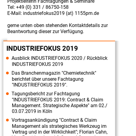
Projektleiterin Fachtagungen & Seminare
INDUSTRIEFOKUS
Tel: +49 (0) 331 / 86750-158
2021:
E-Mail: industriefokus2019 (at) 1155pm.de
Contract
gerne unten oben stehenden Kontaktdetails zur
&
Beantwortung dieser zur Verfügung.
Claim
Management.
INDUSTRIEFOKUS 2019
Vortrag
Ausblick INDUSTRIEFOKUS 2020 / Rückblick
"Vorsorge
INDUSTRIEFOKUS 2019
statt
Das Branchenmagazin "Chemietechnik"
Nachsorge
berichtet über unsere Fachtagung
"INDUSTRIEFOKUS 2019".
–
Tagungsbericht zur Fachtagung
Termin
"INDUSTRIEFOKUS 2019: Contract & Claim
und
Management. Strategische Aspekte" am 02./
03.07.2019 in Köln
Kostenrisiken
Vortragsankündigung "Contract & Claim
bei
Management als strategisches Werkzeug im
Großprojekten
Vertrag und in der Wirklichkeit"; Florian Cahn,